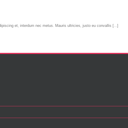
iscing et, interdum nec metus. Mauris ultricies, justo eu convallis [...]