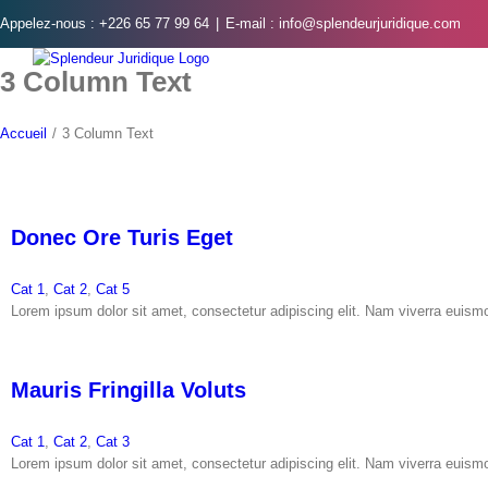
Skip
Appelez-nous : +226 65 77 99 64
|
E-mail : info@splendeurjuridique.com
to
content
3 Column Text
Accueil
/
3 Column Text
Donec Ore Turis Eget
Cat 1
,
Cat 2
,
Cat 5
Lorem ipsum dolor sit amet, consectetur adipiscing elit. Nam viverra euismod 
Mauris Fringilla Voluts
Cat 1
,
Cat 2
,
Cat 3
Lorem ipsum dolor sit amet, consectetur adipiscing elit. Nam viverra euismod