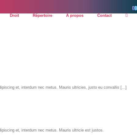
F
Droit
Répertoire
À propos
Contact
iscing et, interdum nec metus. Mauris ultricies, justo eu convallis [...]
ipiscing et, interdum nec metus. Mauris ultricie est justos.