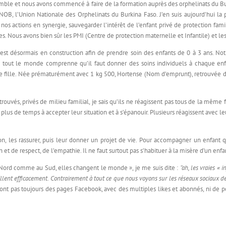
mble et nous avons commencé à faire de la formation auprès des orphelinats du Burk
UNOB, l’Union Nationale des Orphelinats du Burkina Faso. J’en suis aujourd’hui 
os actions en synergie, sauvegarder l’intérêt de l’enfant privé de protection famil
s. Nous avons bien sûr les PMI (Centre de protection maternelle et Infantile) et les
 est désormais en construction afin de prendre soin des enfants de 0 à 3 ans. No
ue tout le monde comprenne qu’il faut donner des soins individuels à chaque en
te fille. Née prématurément avec 1 kg 500, Hortense (Nom d’emprunt), retrouvée dans
uvés, privés de milieu familial, je sais qu’ils ne réagissent pas tous de la même f
lus de temps à accepter leur situation et à s’épanouir. Plusieurs réagissent avec l
ntion, les rassurer, puis leur donner un projet de vie. Pour accompagner un enfan
on et de respect, de l’empathie. Il ne faut surtout pas s’habituer à la misère d’un enfa
au Nord comme au Sud, elles changent le monde », je me suis dite :
‘’ah, les vraies «
vaillent efficacement. Contrairement à tout ce que nous voyons sur les réseaux sociaux d
’ont pas toujours des pages Facebook, avec des multiples likes et abonnés, ni de po