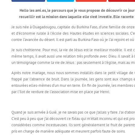
Hello les ami.es, le parcours que je vous propose de découvrir ce jour
recueillir est la mission dans laquelle elle s’est investie. Elle racon
Je suis née à Ouagadougou, capitale du Burkina Faso, d’une famille de onze (
et d’économie rurale à l’école des Hautes études en sciences sociales. C’es
contre l’avancée du désert. Il est parti au Burkina Faso où je l’ai rejoint et
Je suis chrétienne. Pour moi, la vie de Jésus est le meilleur modèle. Il est 
même temps, il avait aussi une relation très profonde avec Dieu. Il savait à la
un témoignage comme la vie de Jésus : pas seulement à l’église, mais au milie
Après notre mariage, nous nous sommes installés dans le petit village de G
frappé par l’absence de bruit. Dans la journée, les gens sont aux champs 
entourées elles-mêmes d’un mur en terre. En fin de journée, les membres des
par l’îlot de verdure de l’association mise en place par Henri.
Quand je suis arrivée à Guiè, je ne savais pas ce que j’allais y faire. J’ai d’
C’est peu à peu que j’ai découvert ce fléau qui m’était inconnu et qui est pr
considérées comme incestueuses. Ils sont généralement le fruit de parents 
pris en charge de manière adéquate et meurent parfois faute de soins.