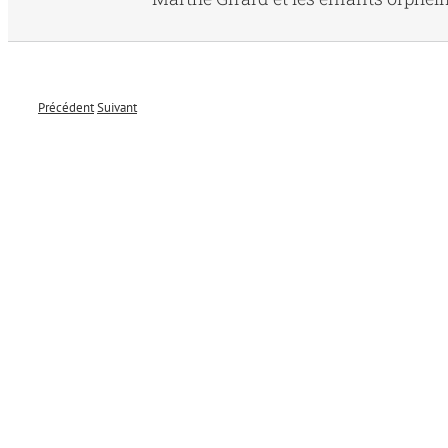
Précédent
Suivant
Voir
l'image
agrandie