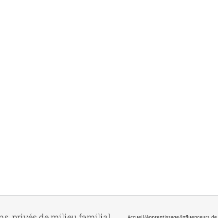
s, privés de milieu familial.
Accueil
/
Apprentissage
/
Influenceurs de