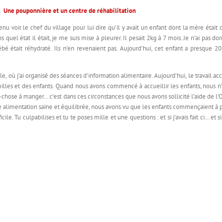
Une pouponnière et un centre de réhabilitation
enu voir le chef du village pour lui dire qu’il y avait un enfant dont la mère étai
quel état il était, je me suis mise à pleurer. Il pesait 2kg à 7 mois. Je n’ai pas dorm
bé était réhydraté. Ils n’en revenaient pas. Aujourd’hui, cet enfant a presque 2
lle, où j’ai organisé des séances d’information alimentaire. Aujourd’hui, le travail 
familles et des enfants. Quand nous avons commencé à accueillir les enfants, nous 
nd-chose à manger… c’est dans ces circonstances que nous avons sollicité l’aide de l’O
ne alimentation saine et équilibrée, nous avons vu que les enfants commençaient à 
e. Tu culpabilises et tu te poses mille et une questions : et si j’avais fait ci… et si j