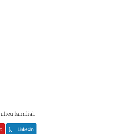
ilieu familial.
t
LinkedIn