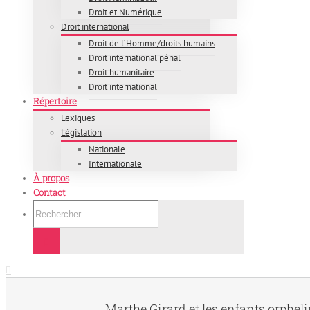
Droit et Numérique
Droit international
Droit de l’Homme/droits humains
Droit international pénal
Droit humanitaire
Droit international
Répertoire
Lexiques
Législation
Nationale
Internationale
À propos
Contact
Rechercher
Marthe Girard et les enfants orphelin