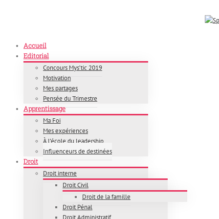
Skip
Appelez-nous : +226 65 77 99 64
|
E-mail : info@splendeurjuridique.com
to
content
Accueil
Editorial
Concours Mys’tic 2019
Motivation
Mes partages
Pensée du Trimestre
Apprentissage
Ma Foi
Mes expériences
À l’école du leadership
Influenceurs de destinées
Droit
Droit interne
Droit Civil
Droit de la famille
Droit Pénal
Droit Administratif