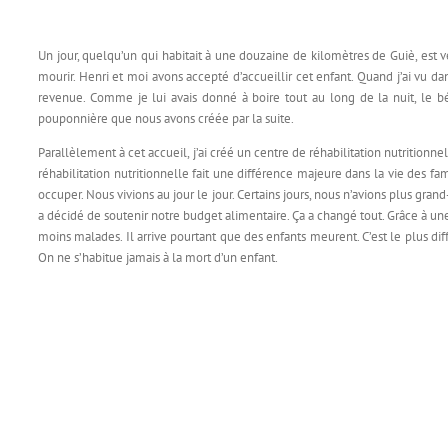
Un jour, quelqu’un qui habitait à une douzaine de kilomètres de Guiè, est v
mourir. Henri et moi avons accepté d’accueillir cet enfant. Quand j’ai vu dans 
revenue. Comme je lui avais donné à boire tout au long de la nuit, le bé
pouponnière que nous avons créée par la suite.
Parallèlement à cet accueil, j’ai créé un centre de réhabilitation nutritionne
réhabilitation nutritionnelle fait une différence majeure dans la vie des 
occuper. Nous vivions au jour le jour. Certains jours, nous n’avions plus gra
a décidé de soutenir notre budget alimentaire. Ça a changé tout. Grâce à u
moins malades. Il arrive pourtant que des enfants meurent. C’est le plus difficil
On ne s’habitue jamais à la mort d’un enfant.