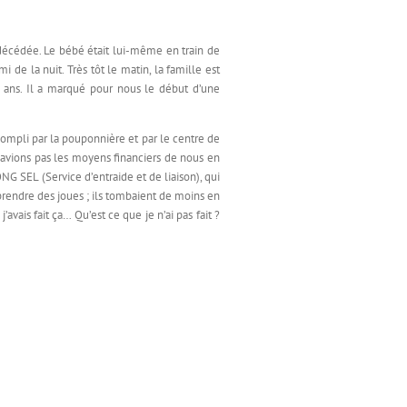
t décédée. Le bébé était lui-même en train de
i de la nuit. Très tôt le matin, la famille est
0 ans. Il a marqué pour nous le début d’une
accompli par la pouponnière et par le centre de
n’avions pas les moyens financiers de nous en
NG SEL (Service d’entraide et de liaison), qui
prendre des joues ; ils tombaient de moins en
’avais fait ça… Qu’est ce que je n’ai pas fait ?