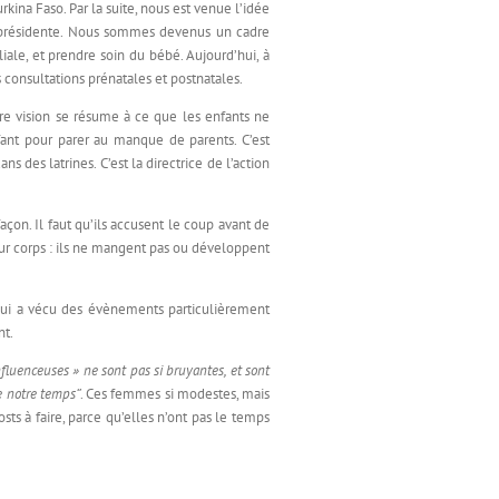
ina Faso. Par la suite, nous est venue l’idée
la présidente. Nous sommes devenus un cadre
iale, et prendre soin du bébé. Aujourd’hui, à
 consultations prénatales et postnatales.
tre vision se résume à ce que les enfants ne
fant pour parer au manque de parents. C’est
 des latrines. C’est la directrice de l’action
açon. Il faut qu’ils accusent le coup avant de
eur corps : ils ne mangent pas ou développent
t qui a vécu des évènements particulièrement
nt.
 influenceuses » ne sont pas si bruyantes, et sont
e notre temps‘’
. Ces femmes si modestes, mais
sts à faire, parce qu’elles n’ont pas le temps