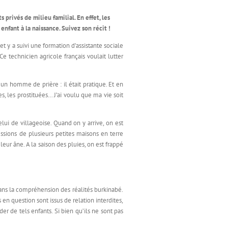
privés de milieu familial. En effet, les
enfant à la naissance. Suivez son récit !
t y a suivi une formation d’assistante sociale
e technicien agricole français voulait lutter
 un homme de prière : il était pratique. Et en
es, les prostituées… J’ai voulu que ma vie soit
ui de villageoise. Quand on y arrive, on est
ssions de plusieurs petites maisons en terre
ur âne. A la saison des pluies, on est frappé
é dans la compréhension des réalités burkinabé.
en question sont issus de relation interdites,
r de tels enfants. Si bien qu’ils ne sont pas