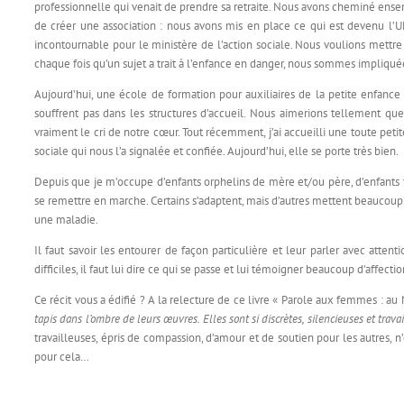
professionnelle qui venait de prendre sa retraite. Nous avons cheminé ense
de créer une association : nous avons mis en place ce qui est devenu l’
incontournable pour le ministère de l’action sociale. Nous voulions mettre n
chaque fois qu’un sujet a trait à l’enfance en danger, nous sommes impliquée
Aujourd’hui, une école de formation pour auxiliaires de la petite enfance
souffrent pas dans les structures d’accueil. Nous aimerions tellement q
vraiment le cri de notre cœur. Tout récemment, j’ai accueilli une toute peti
sociale qui nous l’a signalée et confiée. Aujourd’hui, elle se porte très bien.
Depuis que je m’occupe d’enfants orphelins de mère et/ou père, d’enfants tro
se remettre en marche. Certains s’adaptent, mais d’autres mettent beaucoup p
une maladie.
Il faut savoir les entourer de façon particulière et leur parler avec atte
difficiles, il faut lui dire ce qui se passe et lui témoigner beaucoup d’affecti
Ce récit vous a édifié ? A la relecture de ce livre « Parole aux femmes : 
tapis dans l’ombre de leurs œuvres. Elles sont si discrètes, silencieuses et tra
travailleuses, épris de compassion, d’amour et de soutien pour les autres, n
pour cela…