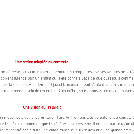
Une action adaptée au contexte
de détresse. J’ai su m’adapter et prendre en compte les diverses facettes de la réa
doivent aller de pair. Un enfant qui a été confié à l’âge de quelques jours commenc
 mois, la situation est différente. Quand la maman meurt, l’enfant perd ses repère
aut vraiment prendre soin de cet enfant. Aujourd’hui, nous disposons de quatre maisons,
Une vision qui s’élargit
 un métier, cela demande un savoir-faire. Je m’en suis tout de suite rendu compte.
t de leur faire comprendre que le bébé est une personne. Il entend tout ce qu’on di
. J’ai rencontré par la suite une dame française, qui est devenue une grande amie, et