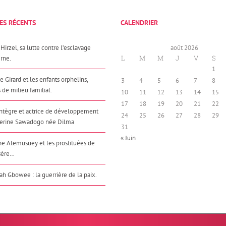
ES RÉCENTS
CALENDRIER
Hirzel, sa lutte contre l’esclavage
août 2026
L
M
M
J
V
S
rne.
1
e Girard et les enfants orphelins,
3
4
5
6
7
8
 de milieu familial.
10
11
12
13
14
15
17
18
19
20
21
22
Intègre et actrice de développement
24
25
26
27
28
29
herine Sawadogo née Dilma
31
« Juin
e Alemusuey et les prostituées de
sère…
h Gbowee : la guerrière de la paix.