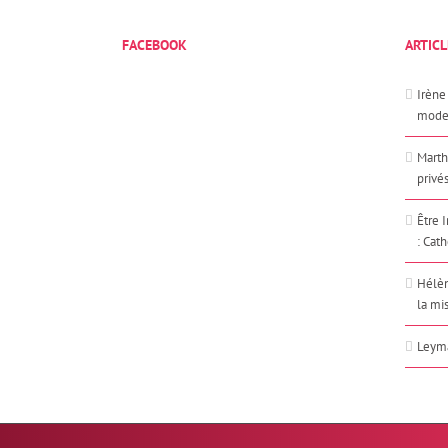
FACEBOOK
ARTICL
Irène 
mode
Marth
privés
Être 
: Cat
Hélèn
la mi
Leyma