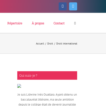
Facebook
Twitter
Répertoire
À propos
Contact
Accueil
/
Droit
/
Droit international
Qui suis-je ?
Je suis Lidwine Inès Ouattara. Ayant obtenu un
baccalauréat littéraire, ma seule ambition
depuis le collège était de devenir journaliste