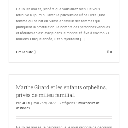
Hello les ami.es, j’espère que vous allez bien ! Je vous
retrouve aujourd’hui avec le parcours de Irène Hirzel, une
femme qui se bat en Suisse en faveur des femmes qui
pratiquent la prostitution. Le nombre des personnes vendues
et réduites en esclavage dans le monde s’élève à environ 21
millions. Chaque année, il s’en rajouterait [...]
Lire la suite
0
Marthe Girard et les enfants orphelins,
privés de milieu familial.
Par
OLIDI
|
mai 23rd, 2022
|
Catégories :
Influenceurs de
destinées
Hello les ami.es, le parcours que je vous propose de découvrir