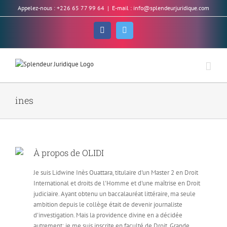
Skip
Appelez-nous : +226 65 77 99 64
|
E-mail : info@splendeurjuridique.com
to
content
Facebook
Twitter
ines
À propos de
OLIDI
Je suis Lidwine Inès Ouattara, titulaire d'un Master 2 en Droit
International et droits de l'Homme et d'une maîtrise en Droit
judiciaire. Ayant obtenu un baccalauréat littéraire, ma seule
ambition depuis le collège était de devenir journaliste
d'investigation. Mais la providence divine en a décidée
autrement: je me suis inscrite en faculté de Droit. Grande