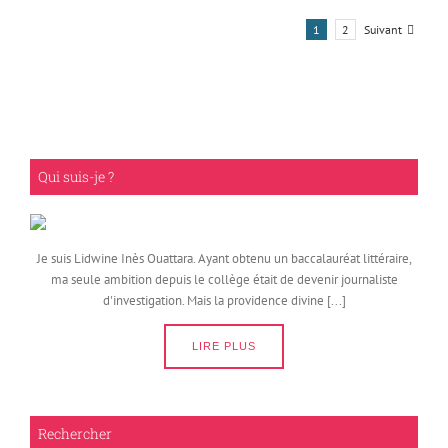
1
2
Suivant
Qui suis-je ?
Je suis Lidwine Inès Ouattara. Ayant obtenu un baccalauréat littéraire,
ma seule ambition depuis le collège était de devenir journaliste
d'investigation. Mais la providence divine [...]
LIRE PLUS
Rechercher