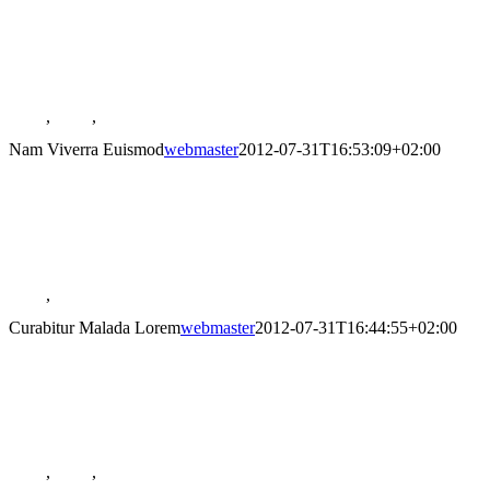
Proin Sodales Quam
Galerie
Proin Sodales Quam
Cat 1
,
Cat 3
,
Cat 4
Nam Viverra Euismod
webmaster
2012-07-31T16:53:09+02:00
Nam Viverra Euismod
Galerie
Nam Viverra Euismod
Cat 1
,
Cat 2
Curabitur Malada Lorem
webmaster
2012-07-31T16:44:55+02:00
Curabitur Malada Lorem
Galerie
Curabitur Malada Lorem
Cat 1
,
Cat 3
,
Cat 5