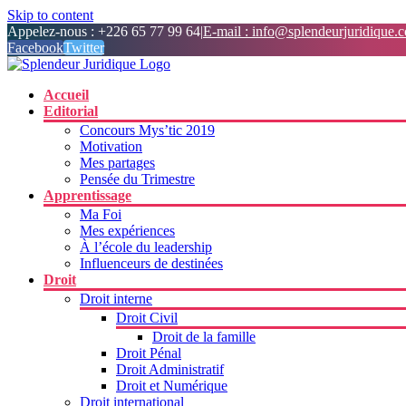
Skip to content
Appelez-nous : +226 65 77 99 64
|
E-mail : info@splendeurjuridique.
Facebook
Twitter
Accueil
Editorial
Concours Mys’tic 2019
Motivation
Mes partages
Pensée du Trimestre
Apprentissage
Ma Foi
Mes expériences
À l’école du leadership
Influenceurs de destinées
Droit
Droit interne
Droit Civil
Droit de la famille
Droit Pénal
Droit Administratif
Droit et Numérique
Droit international