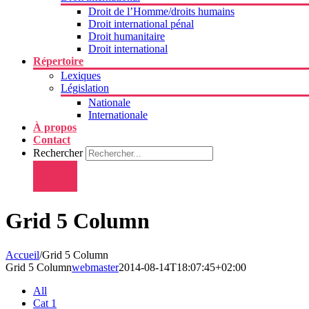
Droit de l’Homme/droits humains
Droit international pénal
Droit humanitaire
Droit international
Répertoire
Lexiques
Législation
Nationale
Internationale
À propos
Contact
Rechercher
Grid 5 Column
Accueil
/
Grid 5 Column
Grid 5 Column
webmaster
2014-08-14T18:07:45+02:00
All
Cat 1