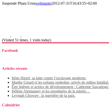
Suspende Phara Urna
webmaster
2012-07-31T16:43:55+02:00
Suspende Phara Urna
Galerie
Suspende Phara Urna
Cat 2
,
Cat 3
,
Cat 4
(Visited 51 times, 1 visits today)
Facebook
Articles récents
Irène Hirzel, sa lutte contre l’esclavage moderne.
Marthe Girard et les enfants orphelins, privés de milieu familial.
Être Intègre et actrice de développement : Catherine Sawadog
Hélène Alemusuey et les prostituées de la misère…
Leymah Gbowee : la guerrière de la paix.
Calendrier