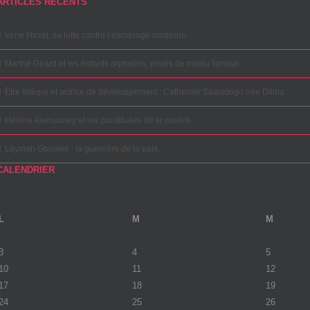
ARTICLES RÉCENTS
Irène Hirzel, sa lutte contre l’esclavage moderne.
Marthe Girard et les enfants orphelins, privés de milieu familial.
Être Intègre et actrice de développement : Catherine Sawadogo née Dilma
Hélène Alemusuey et les prostituées de la misère…
Leymah Gbowee : la guerrière de la paix.
CALENDRIER
L
M
M
3
4
5
10
11
12
17
18
19
24
25
26