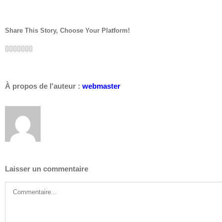
Share This Story, Choose Your Platform!
Facebook
Twitter
LinkedIn
Reddit
Google+
Pinterest
Vk
À propos de l'auteur :
webmaster
Laisser un commentaire
Commentaire