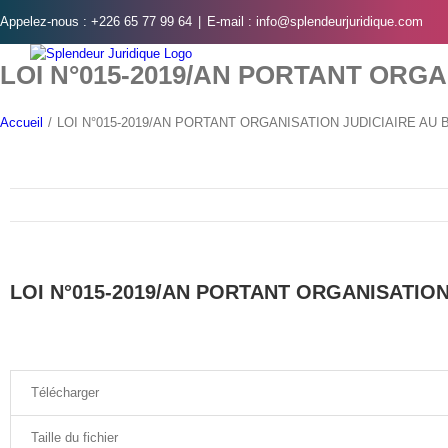
Skip
Appelez-nous : +226 65 77 99 64
|
E-mail : info@splendeurjuridique.com
to
content
LOI N°015-2019/AN PORTANT ORG
Accueil
/
LOI N°015-2019/AN PORTANT ORGANISATION JUDICIAIRE AU
LOI N°015-2019/AN PORTANT ORGANISATION
Télécharger
Taille du fichier