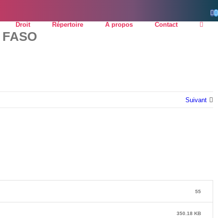
F
Droit
Répertoire
À propos
Contact
A FASO
Suivant
55
350.18 KB