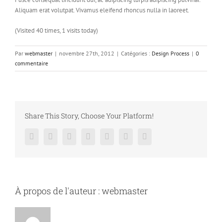
Aliquam erat volutpat. Vivamus eleifend rhoncus nulla in laoreet.
(Visited 40 times, 1 visits today)
Par
webmaster
|
novembre 27th, 2012
|
Catégories :
Design Process
|
0
commentaire
Share This Story, Choose Your Platform!
Facebook
Twitter
LinkedIn
Reddit
Google+
Pinterest
Vk
À propos de l'auteur :
webmaster