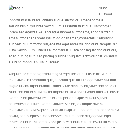
Nunc
euismod
lobortis massa, id sollicitudin augue auctor vel. Integer ornare
sollicitudin turpis vitae vestibulum. Curabitur faucibus ullamcorper
lorem sed egestas. Pellentesque laoreet auctor eros, et consectetur
eros auctor eget. Lorem ipsum dolor sit amet, consectetur adipiscing
elit. Vestibulum tortor nisi, egestas eget molestie tincidunt, tempus sed
justo. Vestibulum ultricies auctor varius. Fusce consequat tincidunt dui,
ac adipiscing turpis adipiscing pulvinar. Aliquam erat volutpat. Vivamus
eleifend rhoncus nulla in laoreet.
Aliquam commodo gravida magna eget tincidunt. Fusce nisi augue,
malesuada in commodo quis, euismod quis orci. Integer vitae nisl non
augue ullamcorper blandit. Donec vitae nibh ipsum, vitae semper orci.
Nunc sed elit in nulla auctor imperdiet. Ut a nisl sit amet odio accumsan
laoreet. Sed pharetra lectus in arcu pellentesque et iaculis justo
pellentesque. Etiam laoreet sodales sapien, id congue magna
malesuada ut. Class aptent taciti sociosqu ad litora torquent per conubia
nostra, per inceptos himenaeos.Vestibulum tortor nisi, egestas eget
molestie tincidunt, tempus sed justo. Vestibulum ultricies auctor varius.
Fusce consequat tincidunt dui, ac adipiscing turpis adipiscing pulvinar.