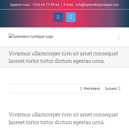
Skip
Appelez-nous : +226 65 77 99 64
|
E-mail : info@splendeurjuridique.com
to
content
Facebook
Twitter
Vivamus ullamcorper nim sit amet consequat
laoreet tortor tortor dictum egestas urna.
Précédent
Suivant
Vivamus ullamcorper nim sit amet consequat
laoreet tortor tortor dictum egestas urna.