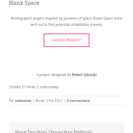
Blank Space
Photographic project inspired by pioneers of space. Blank Space were
sent out to find potential inhabitable planets.
LAUNCH PROJECT
a project designed by
Robert Cybulski
(Visited 37 times, 1 visits today)
Par
webmaster
|
février 23rd, 2017
|
0 commentaire
Share This Story, Choose Your Platform!