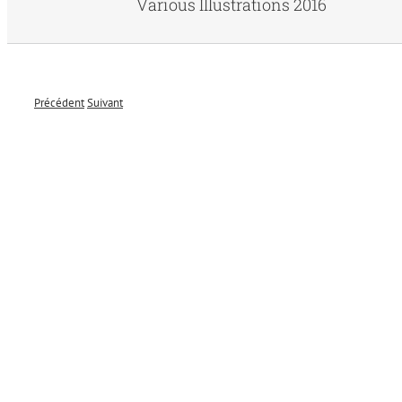
Various Illustrations 2016
Précédent
Suivant
Voir
l'image
agrandie