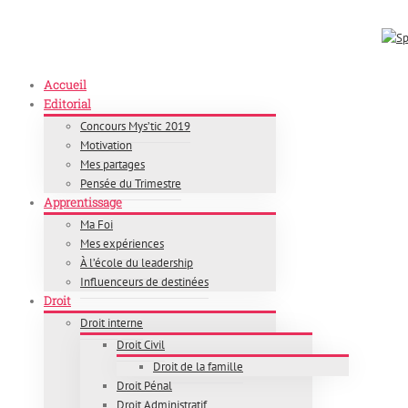
Skip
Appelez-nous : +226 65 77 99 64
|
E-mail : info@splendeurjuridique.com
to
content
Accueil
Editorial
Concours Mys’tic 2019
Motivation
Mes partages
Pensée du Trimestre
Apprentissage
Ma Foi
Mes expériences
À l’école du leadership
Influenceurs de destinées
Droit
Droit interne
Droit Civil
Droit de la famille
Droit Pénal
Droit Administratif