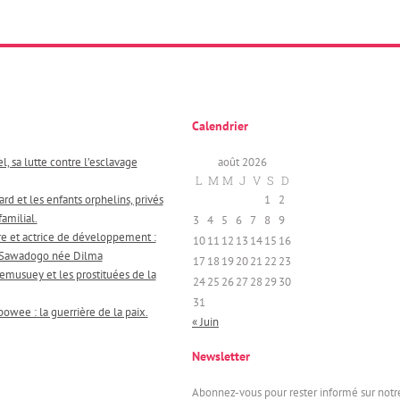
Calendrier
l, sa lutte contre l’esclavage
août 2026
L
M
M
J
V
S
D
rd et les enfants orphelins, privés
1
2
amilial.
3
4
5
6
7
8
9
re et actrice de développement :
10
11
12
13
14
15
16
 Sawadogo née Dilma
17
18
19
20
21
22
23
musuey et les prostituées de la
24
25
26
27
28
29
30
31
wee : la guerrière de la paix.
« Juin
Newsletter
Abonnez-vous pour rester informé sur notr