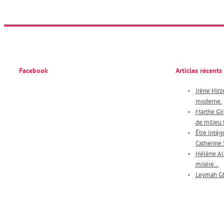
Facebook
Articles récents
Irène Hirze
moderne.
Marthe Gira
de milieu f
Être Intèg
Catherine
Hélène Ale
misère…
Leymah Gbo