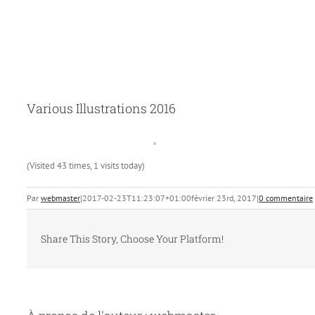
Various Illustrations 2016
(Visited 43 times, 1 visits today)
Par
webmaster
|
2017-02-23T11:23:07+01:00
février 23rd, 2017
|
0 commentaire
Share This Story, Choose Your Platform!