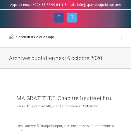
Skip
Appelez-nous : +226 65 77 99 64
|
E-mail : info@splendeurjuridique.com
to
content
Facebook
Twitter
Archives quotidiennes :
6 octobre 2020
MA GRATITUDE, Chapitre I (suite et fin).
Par
OLIDI
|
octobre 6th, 2020
|
Catégories :
Motivation
Dès l’arrivée à Ouagadougou, je m’empressais de me rendre à