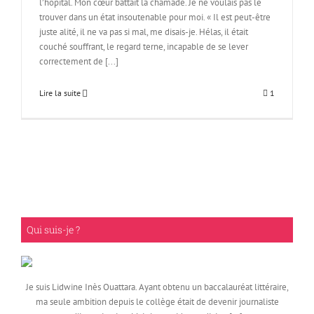
l’hôpital. Mon cœur battait la chamade. Je ne voulais pas le
trouver dans un état insoutenable pour moi. « Il est peut-être
juste alité, il ne va pas si mal, me disais-je. Hélas, il était
couché souffrant, le regard terne, incapable de se lever
correctement de [...]
Lire la suite
1
Qui suis-je ?
Je suis Lidwine Inès Ouattara. Ayant obtenu un baccalauréat littéraire,
ma seule ambition depuis le collège était de devenir journaliste