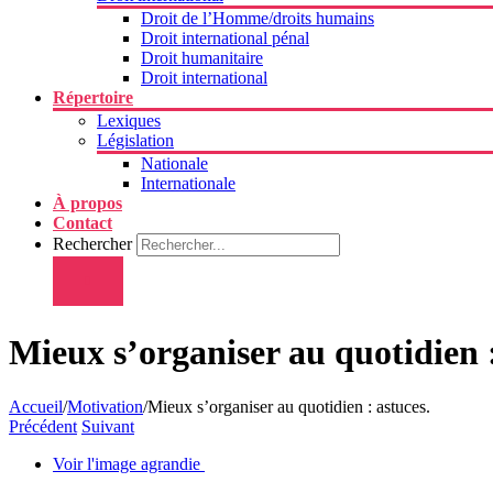
Droit de l’Homme/droits humains
Droit international pénal
Droit humanitaire
Droit international
Répertoire
Lexiques
Législation
Nationale
Internationale
À propos
Contact
Rechercher
Mieux s’organiser au quotidien :
Accueil
/
Motivation
/
Mieux s’organiser au quotidien : astuces.
Précédent
Suivant
Voir l'image agrandie