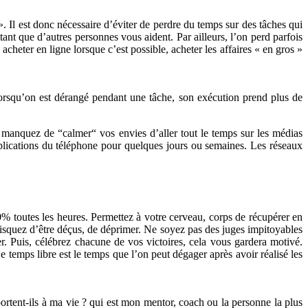
». Il est donc nécessaire d’éviter de perdre du temps sur des tâches qui
ttant que d’autres personnes vous aident. Par ailleurs, l’on perd parfois
heter en ligne lorsque c’est possible, acheter les affaires « en gros »
 Lorsqu’on est dérangé pendant une tâche, son exécution prend plus de
 manquez de “calmer“ vos envies d’aller tout le temps sur les médias
 applications du téléphone pour quelques jours ou semaines. Les réseaux
 toutes les heures. Permettez à votre cerveau, corps de récupérer en
risquez d’être déçus, de déprimer. Ne soyez pas des juges impitoyables
er. Puis, célébrez chacune de vos victoires, cela vous gardera motivé.
Le temps libre est le temps que l’on peut dégager après avoir réalisé les
pportent-ils à ma vie ? qui est mon mentor, coach ou la personne la plus