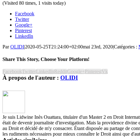
(Visited 80 times, 1 visits today)
Facebook
Twitter
Google+
Pinterest
LinkedIn
Par
OLIDI
|
2020-05-25T21:24:00+02:00
mai 23rd, 2020
|
Catégories :
Share This Story, Choose Your Platform!
Facebook
Twitter
LinkedIn
Reddit
Google+
Pinterest
Vk
À propos de l'auteur :
OLIDI
Je suis Lidwine Inès Ouattara, titulaire d'un Master 2 en Droit Interna
était de devenir journaliste d'investigation. Mais la providence divine e
au Droit et décidé de m'y consacrer. Étant disposée au partage de conn
les rudiments nécessaires pour mieux connaître le Droit ainsi que d'aut