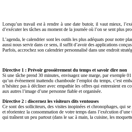
Lorsqu’un travail est à rendre à une date butoir, il vaut mieux, l’ex
d’exécuter les tâches au moment de la journée où l’on se sent plus prod
L’agenda, le calendrier sont les outils les plus adéquats pour notre p
aussi nous servir dans ce sens, il suffit d’avoir des applications co
Parfois, accrochez son calendrier personnalisé dans une endroit straté
Directive 1 : Prévoir grossièrement du temps et savoir dire non
Si une tâche prend 30 minutes, envisagez une marge, par exemple 01 he
qu’un évènement inattendu chamboule l’emploi du temps, c’est embarra
n’hésitez pas à décliner avec empathie les offres qui entreraient en 
aux autres l’image d’une personne fiable et organisée.
Directive 2 : discernez les visiteurs dits ventouses
Ce sont des solliciteurs, des visites inopinées et chronophages, qui s
et réorientez la consommation de votre temps dans l’exécution d’une t
qui traînent un peu partout (dans le sac à main, la cuisine, les moquette