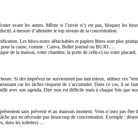
écuter avant les autres. Même si l’envie n’y est pas, bloquez les heur
uctif, à mesure d’atteindre le top niveau de la concentration.
lanification. Les blocs-notes détachables et papiers libres sont plus pra
nçus pour la cause, comme : Canva, Bullet journal ou BUJO….
gique de la maison, votre chambre, la porte de celle-ci ou votre placard
ure. Si des imprévus ne surviennent pas tant mieux, utilisez ces “temp
ssant car les tâches risquent de s’accumuler. Dans ce cas, il ne faut 
conflit avec son agenda. Dire non est difficile mais à chaque fois que 
e présentent sans prévenir et au mauvais moment. Vous n’osez pas être d
âche qui ne nécessite pas beaucoup de concentration. Exemple : désenco
s, dans les toilettes) …