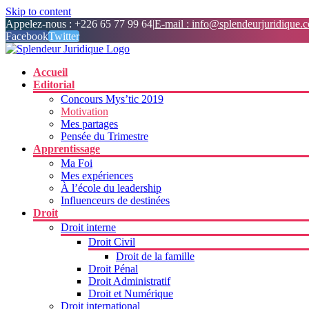
Skip to content
Appelez-nous : +226 65 77 99 64
|
E-mail : info@splendeurjuridique.
Facebook
Twitter
Accueil
Editorial
Concours Mys’tic 2019
Motivation
Mes partages
Pensée du Trimestre
Apprentissage
Ma Foi
Mes expériences
À l’école du leadership
Influenceurs de destinées
Droit
Droit interne
Droit Civil
Droit de la famille
Droit Pénal
Droit Administratif
Droit et Numérique
Droit international