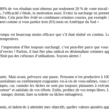
« 80% de vos résultats sont obtenus par seulement 20 % de votre travail 
 l’efficacité s’étiole, la motivation aussi. Evitez la surcharge en perme
s. Cela peut être évité en combinant certaines courses, par exemple : ac
ment comme si vous partiez trois (03) mois en Amérique du Sud »
errompu est beaucoup moins efficace que s’il était réalisé en continu.
ntempestives.
impression d’être toujours surchargé, c’est peut-être parce que vous
d’envies ! Parfois, il faut être plus radical en désinstallant certaines
finit pas des créneaux d’utilisations. Soyons alertes !
utre. Mais avant, prévoyez une pause. Personne n’est productive à 100%
 surréalistes ou extrêmement exigeantes vis-à-vis de vous-mêmes, vous 
tapes, car, cumuler les tâches ne sont pas toujours plaisantes à exécut
orteur“ et satisfaits de vos efforts. Enfin, profitez de vos temps libres. 
e manger, dormir, faire sa toilette ou tâches ménagères).
 amis, m’aident-ils à atteindre mes objectifs, quelles valeurs ajoutées a