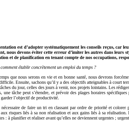
la tentation est d’adopter systématiquement les conseils reçus, car 
t, nous devons éviter cette erreur d’imiter les autres dans leurs sty
sation et de planification en tenant compte de nos occupations, respo
 : comment établir concrètement un emploi du temps ?
ps que nous serons en vie et en bonne santé, nous devrons forcément s
fficile. Ensuite, sachons qu’il y a des objectifs atteignables à court te
tâches du jour, celles des jours à venir, nos projets lointains. Les rédige
 une tâche peut s’étendre, et prévoir des plages horaires spécifiques p
garder l’objectif de productivité.
nécessaire de faire un tri en classant par ordre de priorité et colorer
aux risques liés à sa non réalisation et aux gains liés à sa réalisation.
ntes : à planifier et réaliser avant qu’elles ne deviennent urgentes ; urge