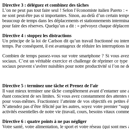
Directive 3 : déléguez et combinez des tâches
L’on ne peut pas tout faire seul ! Selon l’économiste italien Pareto : 
ne sont peut-être pas si importantes. Sinon, au-delà d’un certain temps,
beaucoup de temps dans les déplacements et stationnements interminable
pour faire des réserves. Quelqu’un a dit : « prévoyez chaque déplace
Directive 4 : stoppez les distractions
Un principe de la loi de Carlson dit qu’un travail fractionné ou int
temps. Par conséquent, il est avantageux de réduire les interruptions i
Combien de temps passez-vous sur votre smartphone ? Si vous avez l’
sociaux. C’est un véritable exercice et challenge de réprimer ce type 
sociaux peuvent s’avérer nuisibles pour notre productivité si l’on ne dé
Directive 5 : terminez une tâche et Prenez de l’air
Il vaut mieux terminer une tâche complètement avant d’entamer une a
étant conscient de ses limites. Si vous avez constamment des attentes
pour vous-mêmes. Fractionnez l’atteinte de vos objectifs en petites é
N’attendez pas d’être félicité par les autres, soyez votre premier “supp
activités essentielles de notre vie (travail, cours, besoins vitaux comm
Directive 6 : quatre points à ne pas négliger
Votre santé, votre alimentation, le sport et votre réseau (qui sont mes