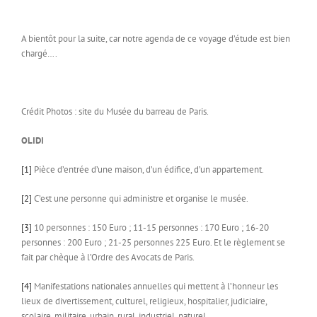
A bientôt pour la suite, car notre agenda de ce voyage d’étude est bien
chargé….
Crédit Photos : site du Musée du barreau de Paris.
OLIDI
[1]
Pièce d’entrée d’une maison, d’un édifice, d’un appartement.
[2]
C’est une personne qui administre et organise le musée.
[3]
10 personnes : 150 Euro ; 11-15 personnes : 170 Euro ; 16-20
personnes : 200 Euro ; 21-25 personnes 225 Euro. Et le règlement se
fait par chèque à l’Ordre des Avocats de Paris.
[4]
Manifestations nationales annuelles qui mettent à l’honneur les
lieux de divertissement, culturel, religieux, hospitalier, judiciaire,
scolaire, militaire, urbain, rural, industriel, naturel.