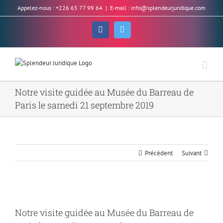
Skip
Appelez-nous : +226 65 77 99 64
|
E-mail : info@splendeurjuridique.com
to
content
Facebook
Twitter
Notre visite guidée au Musée du Barreau de
Paris le samedi 21 septembre 2019
Précédent
Suivant
Voir
l'image
Notre visite guidée au Musée du Barreau de
agrandie