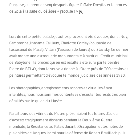
française, au premier rang desquels figure l’affaire Dreyfus et le procès
de Zola à la suite du célèbre « j’accuse ! »
[6]
.
Lors de cette petite balade, d’autres procès ont été évoqués, dont : Ney,
Cambronne, Madame Caillaux, Charlotte Corday (coupable de
l’assassinat de Marat), Villain (l’assassin de Jaurès) ou Stavisky. Ce dernier
avait monté une escroquerie monumentale à partir du Crédit municipal
de Babylone ; le procès qui en est résulté a été suivi par le peintre
Pierre de BELAY, dont la veuve a donné à l’Ordre près de 300 dessins et
peintures permettant d’évoquer le monde judiciaire des années 1930.
Les photographies, enregistrements sonores et visuelles étant
interdites, nous nous sommes contentées d’écouter les récits très bien
détaillés par le guide du Musée.
Par ailleurs, des vitrines du Musée présentaient les lettres d’adieu
d’avocats tragiquement disparus pendant la Deuxième Guerre
mondiale, la Résistance au Palais durant l’Occupation et les notes de
plaidoiries de Jacques Isorni pour la défense de Robert Brasillach puis