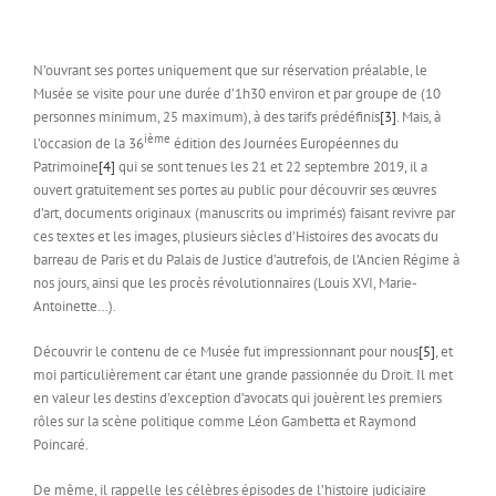
N’ouvrant ses portes uniquement que sur réservation préalable, le
Musée se visite pour une durée d’1h30 environ et par groupe de (10
personnes minimum, 25 maximum), à des tarifs prédéfinis
[3]
. Mais, à
ième
l’occasion de la 36
édition des Journées Européennes du
Patrimoine
[4]
qui se sont tenues les 21 et 22 septembre 2019, il a
ouvert gratuitement ses portes au public pour découvrir ses œuvres
d’art, documents originaux (manuscrits ou imprimés) faisant revivre par
ces textes et les images, plusieurs siècles d’Histoires des avocats du
barreau de Paris et du Palais de Justice d’autrefois, de l’Ancien Régime à
nos jours, ainsi que les procès révolutionnaires (Louis XVI, Marie-
Antoinette…).
Découvrir le contenu de ce Musée fut impressionnant pour nous
[5]
, et
moi particulièrement car étant une grande passionnée du Droit. Il met
en valeur les destins d’exception d’avocats qui jouèrent les premiers
rôles sur la scène politique comme Léon Gambetta et Raymond
Poincaré.
De même, il rappelle les célèbres épisodes de l’histoire judiciaire