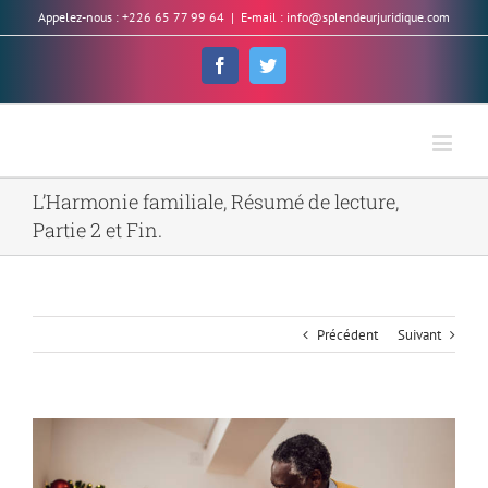
Skip
Appelez-nous : +226 65 77 99 64
|
E-mail : info@splendeurjuridique.com
to
content
Facebook
Twitter
L’Harmonie familiale, Résumé de lecture,
Partie 2 et Fin.
Précédent
Suivant
Voir
l'image
agrandie