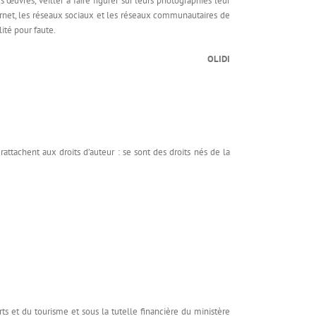
 œuvres, veiller à faire figurer sur leurs photographies leur
internet, les réseaux sociaux et les réseaux communautaires de
ité pour faute.
OLIDI
rattachent aux droits d’auteur : se sont des droits nés de la
ts et du tourisme et sous la tutelle financière du ministère