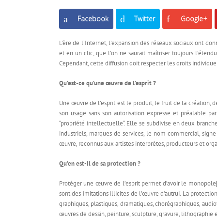
Facebook
Twitter
Google+
L’ère de l’Internet, l’expansion des réseaux sociaux ont do
et en un clic, que l’on ne saurait maîtriser toujours l’éten
Cependant, cette diffusion doit respecter les droits individue
Qu’est-ce qu’une œuvre de l’esprit ?
Une œuvre de l’esprit est le produit, le fruit de la création, 
son usage sans son autorisation expresse et préalable par
“propriété intellectuelle“. Elle se subdivise en deux branche
industriels, marques de services, le nom commercial, signe d
œuvre, reconnus aux artistes interprètes, producteurs et org
Qu’en est-il de sa protection ?
Protéger une œuvre de l’esprit permet d’avoir le monopole
sont des imitations illicites de l’œuvre d’autrui. La protecti
graphiques, plastiques, dramatiques, chorégraphiques, audiovi
œuvres de dessin, peinture, sculpture, gravure, lithographie 