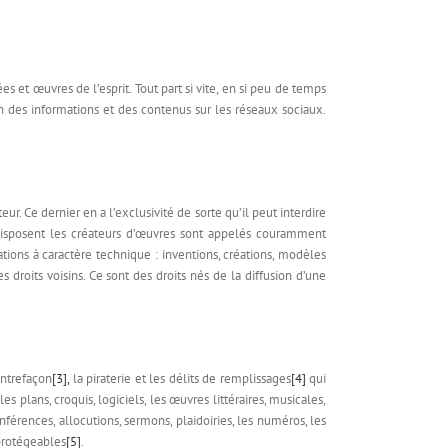
et œuvres de l’esprit. Tout part si vite, en si peu de temps
ion des informations et des contenus sur les réseaux sociaux.
eur. Ce dernier en a l’exclusivité de sorte qu’il peut interdire
t disposent les créateurs d’œuvres sont appelés couramment
ations à caractère technique : inventions, créations, modèles
droits voisins. Ce sont des droits nés de la diffusion d’une
ontrefaçon
[3],
la piraterie et les délits de remplissages
[4]
qui
s plans, croquis, logiciels, les œuvres littéraires, musicales,
nférences, allocutions, sermons, plaidoiries, les numéros, les
 protégeables
[5]
.