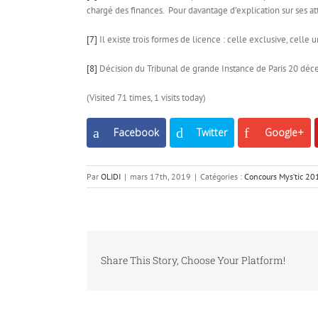
chargé des finances. Pour davantage d’explication sur ses a
[7]
Il existe trois formes de licence : celle exclusive, celle 
[8]
Décision du Tribunal de grande Instance de Paris 20 dé
(Visited 71 times, 1 visits today)
Facebook
Twitter
Google+
Par
OLIDI
|
mars 17th, 2019
|
Catégories :
Concours Mys’tic 20
Share This Story, Choose Your Platform!