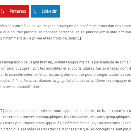
Pinterest
LinkedIn
nnées naissance à de nouvelles problématiques en matière de protection des données 
due que pourrait prendre les données personnelles. Le principe est la libre diffus
ls notamment la vie privée et les droits d’auteurs
[1]
.
de l’imagination de l’esprit humain, portant l’empreinte de la personnalité de son aut
 un tiers, quelqu’en soit les modalités et supports utilisés. Ces avantages don
s : l
a propriété industrielle
,
qui est un système utilisé pour protéger toutes les cré
istinctif. Puis,
les droits d’auteur ou propriété littéraire et artistique,
accompagné des 
anismes de radiodiffusion.
[2]
d’exploitation donc empêcher toute appropriation illicite, de lutter contre sa c
on concerne les œuvres photographiques, les illustrations, les cartes géographiques, le
suelles, publicitaires, d’arts appliqués, cinématographiques, d’architectures, les co
et graphique. Les idées, les recettes de cuisines ainsi que les concepts ne sont pas