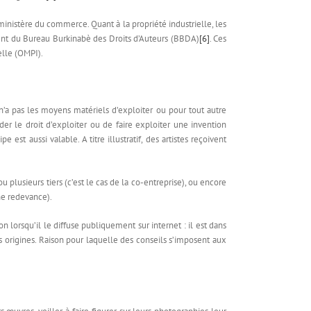
 ministère du commerce. Quant à la propriété industrielle, les
lèvent du Bureau Burkinabè des Droits d’Auteurs (BBDA)
[6]
. Ces
elle (OMPI).
l n’a pas les moyens matériels d’exploiter ou pour tout autre
order le droit d’exploiter ou de faire exploiter une invention
est aussi valable. A titre illustratif, des artistes reçoivent
 ou plusieurs tiers (c’est le cas de la co-entreprise), ou encore
ne redevance).
n lorsqu’il le diffuse publiquement sur internet : il est dans
ses origines. Raison pour laquelle des conseils s’imposent aux