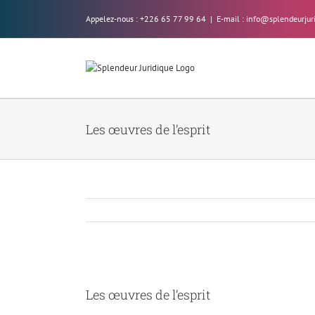
Skip
Appelez-nous : +226 65 77 99 64
|
E-mail : info@splendeurjur
to
content
Les œuvres de l’esprit
Voir
l'image
Les œuvres de l’esprit
agrandie