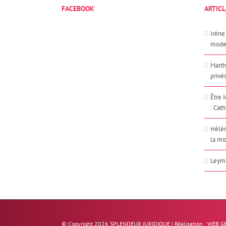
FACEBOOK
ARTICL
Irène 
mode
Marth
privés
Être 
: Cat
Hélèn
la mi
Leyma
© Copyright
2026 SPLENDEUR JURIDIQUE | Réalisation :
WEB G