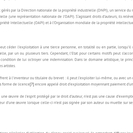
t gérés par la Direction nationale de la propriété industrielle (DNPI), un service du
rielle (une représentation nationale de l’OAPI). S‘agissant droits d’auteurs, ils re
opriété Intellectuelle (OAPI) et à l’Organisation mondiale de la propriété intellectu
 peut céder l’exploitation à une tierce personne, en totalité ou en partie, lorsqu’i
tielle, par un ou plusieurs tiers. Cependant, l’Etat pour certains motifs peut s’acc
 condition de lui octroyer une indemnisation. Dans le domaine artistique, le principe 
s artistes.
offrent à l’inventeur ou titulaire du brevet : il peut l’exploiter lui-même, ou avec un
ous forme de licence
[7]
encore appelé droit d’exploitation moyennant paiement d’u
une œuvre de l’esprit protégé par le droit d’auteur, n’est pas une cause d’exemptio
r l’auteur d’une œuvre lorsque celle-ci n’est pas signée par son auteur ou muette sur 