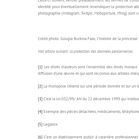
Ceux-ci doivent vérifier préalablement les termes de conditi
identité pour éventuellement revendiquer la protection atta
photographie (Instagram, Twitpic, Mobypicture, Yfrog) sont
Crédit photo: Google Burkina Faso, l’histoire de la princess
Voir article suivant: la protection des données personnelles.
[1]
Les droits d’auteurs sont l’ensemble des droits moraux et
diffusion d’une œuvre et qui sont reconnus aux artistes inte
[2]
Le monopole s’étend sur une période donnée et sur un te
[3]
C’est la loi 032/99/ AN du 22 décembre 1999 qui institue 
[4]
Exemple des pièces détachées, médicaments, téléphone
[5]
Legavox
[6]
C’est un établissement public à caractère professionnel 