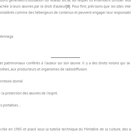
ons générales d’utilisation du réseau social sur lequel ils entendent diffuser leurs
chée à leurs œuvres par le droit d’auteur
[8]
. Pour finir, précisons que les sites 
 considérés comme des hébergeurs de contenus et peuvent engager leur responsabil
e Yennega
 patrimoniaux conférés à l’auteur sur son œuvre. Il y a des droits voisins qui se 
rprètes, aux producteurs et organismes de radiodiffusion.
rritoire donné
la protection des œuvres de l’esprit.
s portables…
crée en 1985 et placé sous la tutelle technique du Ministère de la culture, des ar