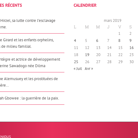
ES RÉCENTS
CALENDRIER
Hirzel, sa lutte contre l’esclavage
mars 2019
L
M
M
J
V
S
rne.
1
2
e Girard et les enfants orphelins,
4
5
6
7
8
9
 de milieu familial.
11
12
13
14
15
16
18
19
20
21
22
23
Intègre et actrice de développement
25
26
27
28
29
30
herine Sawadogo née Dilma
« Juil
Avr »
e Alemusuey et les prostituées de
sère…
h Gbowee : la guerrière de la paix.
ENIOUS