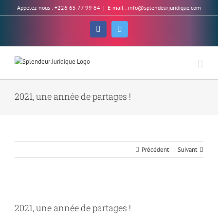
Skip
Appelez-nous : +226 65 77 99 64
|
E-mail : info@splendeurjuridique.com
to
content
Facebook
Twitter
2021, une année de partages !
Précédent
Suivant
Voir
l'image
2021, une année de partages !
agrandie