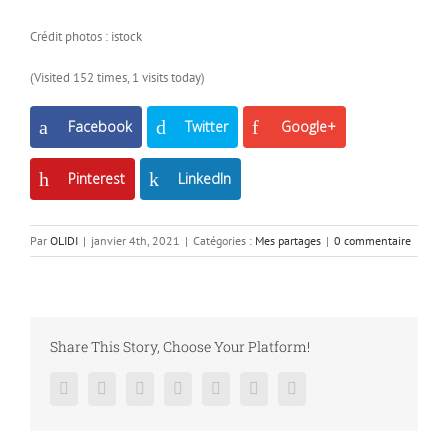
Crédit photos : istock
(Visited 152 times, 1 visits today)
Facebook
Twitter
Google+
Pinterest
LinkedIn
Par
OLIDI
|
janvier 4th, 2021
|
Catégories :
Mes partages
|
0 commentaire
Share This Story, Choose Your Platform!
Facebook
Twitter
LinkedIn
Reddit
Google+
Pinterest
Vk