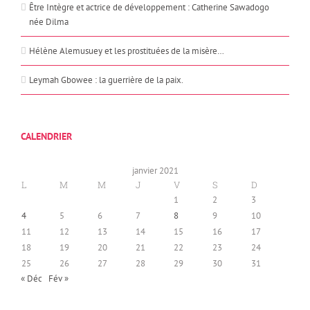
Être Intègre et actrice de développement : Catherine Sawadogo
née Dilma
Hélène Alemusuey et les prostituées de la misère…
Leymah Gbowee : la guerrière de la paix.
CALENDRIER
janvier 2021
L
M
M
J
V
S
D
1
2
3
4
5
6
7
8
9
10
11
12
13
14
15
16
17
18
19
20
21
22
23
24
25
26
27
28
29
30
31
« Déc
Fév »