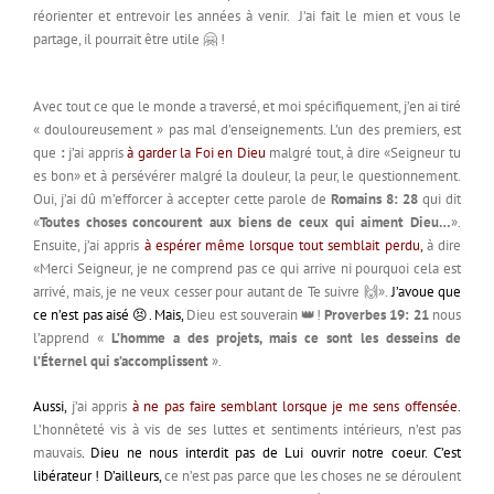
réorienter et entrevoir les années à venir. J’ai fait le mien et vous le
partage, il pourrait être utile 🤗 !
Avec tout ce que le monde a traversé, et moi spécifiquement, j’en ai tiré
« douloureusement » pas mal d’enseignements. L’un des premiers, est
que
:
j’ai appris
à garder la Foi en Dieu
malgré tout, à dire «Seigneur tu
es bon» et à persévérer malgré la douleur, la peur, le questionnement.
Oui, j’ai dû m’efforcer à accepter cette parole de
Romains 8: 28
qui dit
«
Toutes choses concourent aux biens de ceux qui aiment Dieu…
».
Ensuite, j’ai appris
à espérer même lorsque tout semblait perdu
,
à dire
«Merci Seigneur, je ne comprend pas ce qui arrive ni pourquoi cela est
arrivé, mais, je ne veux cesser pour autant de Te suivre 🙌».
J’avoue que
ce n’est pas aisé 😣. Mais,
Dieu est souverain 👑!
Proverbes 19: 21
nous
l’apprend «
L’homme a des projets, mais ce sont les desseins de
l’Éternel qui s’accomplissent
».
Aussi,
j’ai appris
à ne pas faire semblant lorsque je me sens offensée
.
L’honnêteté vis à vis de ses luttes et sentiments intérieurs, n’est pas
mauvais
.
Dieu ne nous interdit pas de Lui ouvrir notre coeur. C’est
libérateur ! D’ailleurs,
ce n’est pas parce que les choses ne se déroulent