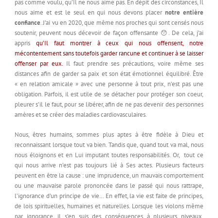
pas comme voulu, qu’Il ne nous aime pas. En dépit des circonstances, Il
nous aime et est le seul en qui nous devons placer
notre entière
confiance
. J’ai vu en 2020, que même nos proches qui sont censés nous
soutenir, peuvent nous décevoir de façon offensante 😯. De cela, j’ai
appris
qu’Il faut montrer à ceux qui nous offensent, notre
mécontentement sans toutefois garder rancune et continuer à se laisser
offenser par eux.
Il faut prendre ses précautions, voire même ses
distances afin de garder sa paix et son état émotionnel équilibré. Être
« en relation amicale » avec une personne à tout prix, n’est pas une
obligation. Parfois, il est utile de se détacher pour protéger son coeur,
pleurer s’il le faut, pour se libérer, afin de ne pas devenir des personnes
amères et se créer des maladies cardiovasculaires.
Nous, êtres humains, sommes plus aptes à être fidèle à Dieu et
reconnaissant lorsque tout va bien. Tandis que, quand tout va mal, nous
nous éloignons et en Lui imputant toutes responsabilités. Or, tout ce
qui nous arrive n’est pas toujours lié à Ses actes. Plusieurs facteurs
peuvent en être la cause : une imprudence, un mauvais comportement
ou une mauvaise parole prononcée dans le passé qui nous rattrape,
l’ignorance d’un principe de vie… En effet, la vie est faite de principes,
de lois spirituelles, humaines et naturelles. Lorsque les violons même
par ignorance, il s’en suis des conséquences à plusieurs niveaux.