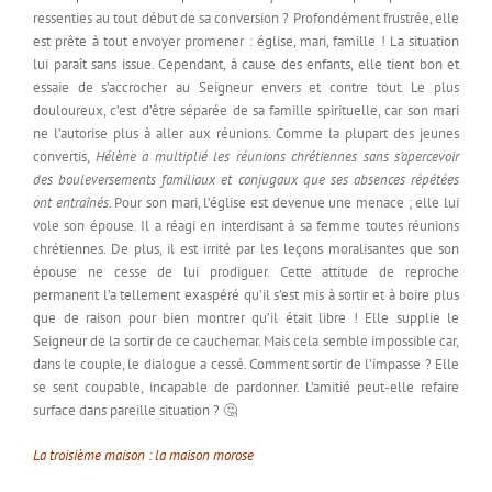
ressenties au tout début de sa conversion ? Profondément frustrée, elle
est prête à tout envoyer promener : église, mari, famille ! La situation
lui paraît sans issue. Cependant, à cause des enfants, elle tient bon et
essaie de s’accrocher au Seigneur envers et contre tout. Le plus
douloureux, c’est d’être séparée de sa famille spirituelle, car son mari
ne l’autorise plus à aller aux réunions. Comme la plupart des jeunes
convertis,
Hélène a multiplié les réunions chrétiennes sans s’apercevoir
des bouleversements familiaux et conjugaux que ses absences répétées
ont entraînés
. Pour son mari, l’église est devenue une menace ; elle lui
vole son épouse. Il a réagi en interdisant à sa femme toutes réunions
chrétiennes. De plus, il est irrité par les leçons moralisantes que son
épouse ne cesse de lui prodiguer. Cette attitude de reproche
permanent l’a tellement exaspéré qu’il s’est mis à sortir et à boire plus
que de raison pour bien montrer qu’il était libre ! Elle supplie le
Seigneur de la sortir de ce cauchemar. Mais cela semble impossible car,
dans le couple, le dialogue a cessé. Comment sortir de l’impasse ? Elle
se sent coupable, incapable de pardonner. L’amitié peut-elle refaire
surface dans pareille situation ? 🤔
La troisième maison : la maison morose