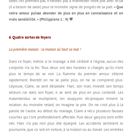
faites ces premiers pas, n’hésitez pas à manifester votre joie avec éclat
(il a besoin de saisir) pour le moindre signe de progrès de sa part.
« Que
votre amour puisse abonder de plus en plus en connaissance et en
vraie sensibilité. » (Philippiens 1 : 9) 💖
.
6. Quatre sortes de foyers
La première maison : la maison où tout va mal !
Dans ce foyer, même si le mariage a été célébré à l’église, aucun des
conjoints n’a la foi. Tous deux ont des horaires si chargés qu’ils n’ont
plus le temps de se voir. La flamme du premier amour s’éteint
rapidement. Bientôt on ne se parle plus, on ne se comprend plus.
L’épouse, Claire, se sent délaissée. Marc, son mari, investit son temps
ailleurs car dans son foyer, il se sent de plus en plus contesté. Les
malentendus se multiplient, les soupçons réciproques minent la
relation. Au moindre retard, on imagine le pire. On ne croit plus à la
parole de l’autre. Au début du mariage, Claire a vécu plusieurs fausses
couches qui l’ont profondément affectée. Puis deux garçons sont enfin
nés. Marc n’a pas non plus été épargné. Les accidents semblent le
poursuivre, que ce soit en voiture, à la maison ou au travail. Les rentrées