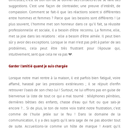
suggestions. C’est une façon de s’entraider, une preuve d’intérêt, de
compassion. Comment se fait-il que les réactions soient si différentes
entre hommes et femmes ? Parce que les besoins sont différents ! Le
plus souvent, l’homme met son honneur dans ce qu’il fait, sa réussite
professionnelle et sociale, il a besoin d’être reconnu. La femme, elle,
met sa joie dans les relations : elle a besoin d’être aimée. Il peut bien
sûr y avoir des exceptions. Lorsque le mari n’est pas prêt à parler de ses
problèmes, cela peut être très frustrant pour l’épouse qui,
intuitivement, sent que cela ne va pas 💔.
Garder l’amitié quand je suis chargée
Lorsque notre mari rentre à la maison, il est parfois bien fatigué, voire
affamé, harassé par les pressions extérieures ; il se réjouit d’enfin
retrouver l’oasis de son chez-lui ! Surtout, ne lui offrons pas en guise de
bienvenue la liste de tout ce qui a mal tourné : téléphones pénibles,
dernières bêtises des enfants, chasse d’eau qui fuit ou que sais-je
encore ?… Si de plus, le ton de notre voix trahit notre frustration, c’est
comme de l’huile jetée sur le feu ! Dans le domaine de la
communication, il y a des sujets qu’il sera sage de ne pas aborder tout
de suite. Accueillons-le comme un hôte de marque ! Avant qu’il