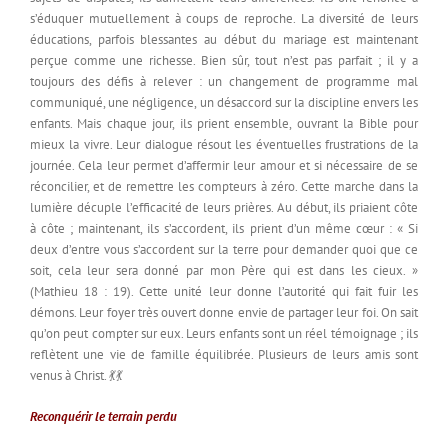
s’éduquer mutuellement à coups de reproche. La diversité de leurs
éducations, parfois blessantes au début du mariage est maintenant
perçue comme une richesse. Bien sûr, tout n’est pas parfait ; il y a
toujours des défis à relever : un changement de programme mal
communiqué, une négligence, un désaccord sur la discipline envers les
enfants. Mais chaque jour, ils prient ensemble, ouvrant la Bible pour
mieux la vivre. Leur dialogue résout les éventuelles frustrations de la
journée. Cela leur permet d’affermir leur amour et si nécessaire de se
réconcilier, et de remettre les compteurs à zéro. Cette marche dans la
lumière décuple l’efficacité de leurs prières. Au début, ils priaient côte
à côte ; maintenant, ils s’accordent, ils prient d’un même cœur : « Si
deux d’entre vous s’accordent sur la terre pour demander quoi que ce
soit, cela leur sera donné par mon Père qui est dans les cieux. »
(Mathieu 18 : 19). Cette unité leur donne l’autorité qui fait fuir les
démons. Leur foyer très ouvert donne envie de partager leur foi. On sait
qu’on peut compter sur eux. Leurs enfants sont un réel témoignage ; ils
reflètent une vie de famille équilibrée. Plusieurs de leurs amis sont
venus à Christ. 💃💃
Reconquérir le terrain perdu