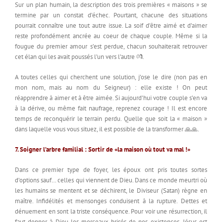
Sur un plan humain, la description des trois premières « maisons » se
termine par un constat d’échec. Pourtant, chacune des situations
pourrait connaître une tout autre issue. La soif d’être aimé et d’aimer
reste profondément ancrée au coeur de chaque couple. Même si la
fougue du premier amour s’est perdue, chacun souhaiterait retrouver
cet élan qui les avait poussés l’un vers l’autre 💏.
A toutes celles qui cherchent une solution, j’ose le dire (non pas en
mon nom, mais au nom du Seigneur) : elle existe ! On peut
réapprendre à aimer et à être aimée. Si aujourd’hui votre couple s’en va
à la dérive, ou même fait naufrage, reprenez courage ! Il est encore
temps de reconquérir le terrain perdu. Quelle que soit la « maison »
dans laquelle vous vous situez, il est possible de la transformer 🙏🙏.
7. Soigner l’arbre familial : Sortir de «la maison où tout va mal !»
Dans ce premier type de foyer, les époux ont pris toutes sortes
d’options sauf… celles qui viennent de Dieu. Dans ce monde meurtri où
les humains se mentent et se déchirent, le Diviseur (Satan) règne en
maître. Infidélités et mensonges conduisent à la rupture. Dettes et
dénuement en sont la triste conséquence. Pour voir une résurrection, il
faut donner à Dieu les morceaux brisés de nos existences. Jésus est