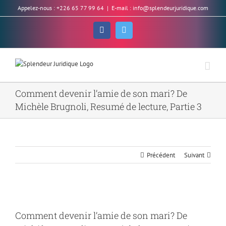
Skip
Appelez-nous : +226 65 77 99 64
|
E-mail : info@splendeurjuridique.com
to
content
Facebook
Twitter
Comment devenir l’amie de son mari? De
Michèle Brugnoli, Resumé de lecture, Partie 3
Précédent
Suivant
Voir
l'image
Comment devenir l’amie de son mari? De
agrandie