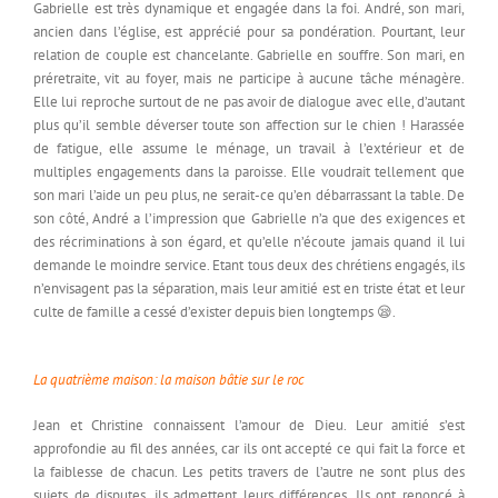
Gabrielle est très dynamique et engagée dans la foi. André, son mari,
ancien dans l’église, est apprécié pour sa pondération. Pourtant, leur
relation de couple est chancelante. Gabrielle en souffre. Son mari, en
préretraite, vit au foyer, mais ne participe à aucune tâche ménagère.
Elle lui reproche surtout de ne pas avoir de dialogue avec elle, d’autant
plus qu’il semble déverser toute son affection sur le chien ! Harassée
de fatigue, elle assume le ménage, un travail à l’extérieur et de
multiples engagements dans la paroisse. Elle voudrait tellement que
son mari l’aide un peu plus, ne serait-ce qu’en débarrassant la table. De
son côté, André a l’impression que Gabrielle n’a que des exigences et
des récriminations à son égard, et qu’elle n’écoute jamais quand il lui
demande le moindre service. Etant tous deux des chrétiens engagés, ils
n’envisagent pas la séparation, mais leur amitié est en triste état et leur
culte de famille a cessé d’exister depuis bien longtemps 😪.
La quatrième maison: la maison bâtie sur le roc
Jean et Christine connaissent l’amour de Dieu. Leur amitié s’est
approfondie au fil des années, car ils ont accepté ce qui fait la force et
la faiblesse de chacun. Les petits travers de l’autre ne sont plus des
sujets de disputes, ils admettent leurs différences. Ils ont renoncé à