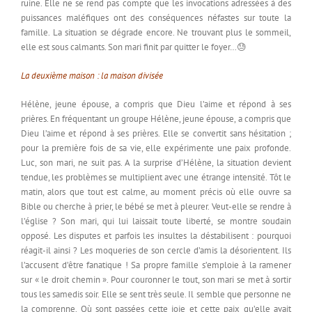
ruine. Elle ne se rend pas compte que les invocations adressées à des
puissances maléfiques ont des conséquences néfastes sur toute la
famille. La situation se dégrade encore. Ne trouvant plus le sommeil,
elle est sous calmants. Son mari finit par quitter le foyer…😓
La deuxième maison : la maison divisée
Hélène, jeune épouse, a compris que Dieu l’aime et répond à ses
prières. En fréquentant un groupe Hélène, jeune épouse, a compris que
Dieu l’aime et répond à ses prières. Elle se convertit sans hésitation ;
pour la première fois de sa vie, elle expérimente une paix profonde.
Luc, son mari, ne suit pas. A la surprise d’Hélène, la situation devient
tendue, les problèmes se multiplient avec une étrange intensité. Tôt le
matin, alors que tout est calme, au moment précis où elle ouvre sa
Bible ou cherche à prier, le bébé se met à pleurer. Veut-elle se rendre à
l’église ? Son mari, qui lui laissait toute liberté, se montre soudain
opposé. Les disputes et parfois les insultes la déstabilisent : pourquoi
réagit-il ainsi ? Les moqueries de son cercle d’amis la désorientent. Ils
l’accusent d’être fanatique ! Sa propre famille s’emploie à la ramener
sur « le droit chemin ». Pour couronner le tout, son mari se met à sortir
tous les samedis soir. Elle se sent très seule. Il semble que personne ne
la comprenne. Où sont passées cette joie et cette paix qu’elle avait