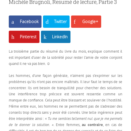
Michèle Brugnoli, Resumé de lecture, Partie 3
Facebook
Twitter
Google+
Pinterest
LinkedIn
La troisième partie du résumé du livre du mois, explique comment il
est important d’user de la
sobriété pour rester l’amie de votre conjoint
quand il ne va pas bien. ☺
Les hommes, d’une façon générale, n’aiment pas s’exprimer sur les
problèmes qu’ils n’ont pas encore maîtrisés. Il leur faut le temps de se
concentrer. Ils ont besoin de tranquillité pour chercher des solutions.
Une interférence trop précoce est souvent ressentie comme un
manque de confiance. Cela peut être blessant et soulever de l’hostilité.
Même entre eux, les hommes ne se permettent pas de s’adresser des
conseils trop directs sans y avoir été conviés. Une telle ingérence peut
être interprétée ainsi : «
Tu me sembles tellement nul que je me permets
de te donner la solution. ».
Entre femmes,
au contraire
, en cas de
difficultés, il est de bon ton de se donner des conseils et de se faire des