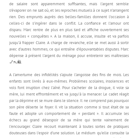
de salaire sont apparemment suffisantes, mais l’argent semble
s’évaporer on ne sait où, et les reproches mutuels à ce sujet n’arrangent
rien. Des emprunts auprès des belles-familles donnent l’occasion à
celles-ci de s’ingérer dans le conflit. La confiance et l’amour ont
disparu. Marc rentre de plus en plus tard et affiche ouvertement ses
nouvelles « conquêtes ». A la maison, il accuse, insulte et va parfois
jusqu’à frapper Claire. A charge de revanche, elle se met aussi à sortir
avec d’autres hommes, ce qui entraîne d’épouvantables disputes. Marc
dépense à présent l’argent du ménage pour entretenir ses maîtresses
💅👠🛍.
A l’amertume des infidélités s’ajoute l’angoisse des fins de mois. Les
enfants sont livrés à eux-mêmes. Problèmes scolaires, insolences et
vols font irruption chez l’aîné. Pour s’acheter de la drogue, il vole sa
mère, lui ment effrontément et va jusqu’à la menacer. Le cadet réagit
par la déprime et se mure dans le silence. Il ne comprend pas pourquoi
son père déserte le foyer. Il vit la situation comme si tout était de sa
faute et adopte un comportement de « perdant ». Il accumule les
échecs au grand désespoir de sa mère qui tente vainement de
l’encourager. Claire recourt maintenant à toutes sortes de pratiques
douteuses dans l’espoir d’une solution. Le médium qu’elle consulte la