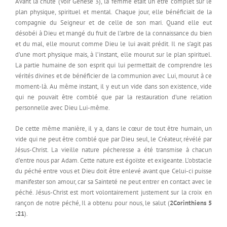
Avant la chute (Voir Genèse 3), la femme était un être complet sur le
plan physique, spirituel et mental. Chaque jour, elle bénéficiait de la
compagnie du Seigneur et de celle de son mari. Quand elle eut
désobéi à Dieu et mangé du fruit de l’arbre de la connaissance du bien
et du mal, elle mourut comme Dieu le lui avait prédit. Il ne s’agit pas
d’une mort physique mais, à l’instant, elle mourut sur le plan spirituel.
La partie humaine de son esprit qui lui permettait de comprendre les
vérités divines et de bénéficier de la communion avec Lui, mourut à ce
moment-là. Au même instant, il y eut un vide dans son existence, vide
qui ne pouvait être comblé que par la restauration d’une relation
personnelle avec Dieu Lui-même.
De cette même manière, il y a, dans le cœur de tout être humain, un
vide qui ne peut être comblé que par Dieu seul, le Créateur, révélé par
Jésus-Christ. La vieille nature pécheresse a été transmise à chacun
d’entre nous par Adam. Cette nature est égoïste et exigeante. L’obstacle
du péché entre vous et Dieu doit être enlevé avant que Celui-ci puisse
manifester son amour, car sa Sainteté ne peut entrer en contact avec le
péché. Jésus-Christ est mort volontairement justement sur la croix en
rançon de notre péché, Il a obtenu pour nous, le salut (
2Corinthiens 5
:21
).