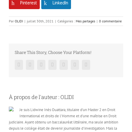
Pinterest
LinkedIn
Par
OLIDI
|
juillet 30th, 2021
|
Catégories :
Mes partages
|
0 commentaire
Share This Story, Choose Your Platform!
Facebook
Twitter
LinkedIn
Reddit
Google+
Pinterest
Vk
À propos de l'auteur :
OLIDI
Je suis Lidwine Inès Ouattara, titulaire d'un Master 2 en Droit
International et droits de l'Homme et d'une maîtrise en Droit
judiciaire. Ayant obtenu un baccalauréat littéraire, ma seule ambition
depuis le collège était de devenir journaliste d'investigation. Mais la