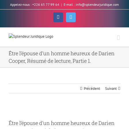
Skip
Appelez-nous : +226 65 77 99 64
|
E-mail : info@splendeurjuridique.com
to
content
Facebook
Twitter
Être l’épouse d’un homme heureux de Darien
Cooper, Résumé de lecture, Partie 1.
Précédent
Suivant
Voir
l'image
Être l’épouse d’un homme heureux de Darien
agrandie