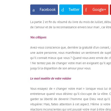
Facebook
Twitter
Google+
La partie 2 et fin du résumé du livre du mois de Juillet, déb
de l’amour et de la reconnaissance envers leur mari , car êt
Vos critiques
Avez-vous conscience que, derrière la gratuité d’un conseil,
une autre personne, vous manifestez un sentiment de supéri
qu’Il connait mieux que vous ? Quand vous avez envie de ch
! Ne tentez pas de changer votre mari en exigeant qu’il agi
jusqu’à la disparition de son amour pour vous.
Le mari modèle de votre voisine
Vous essayez de « changer votre mari » lorsque vous lui 
entretenue quand vous désirez qu’il s’occupe de la vôtre. C
garder sa liberté de devenir l’homme que Dieu veut qu’il 
vitupérer. Mais, faites attention à cet aspect. Même si v
réactions inconscientes qui ont poussé votre mari à être dés