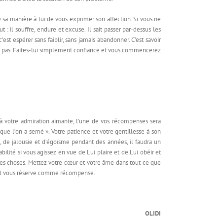
a manière à lui de vous exprimer son affection. Si vous ne
 : il souffre, endure et excuse. Il sait passer par-dessus les
 c’est espérer sans faiblir, sans jamais abandonner. C’est savoir
quez pas. Faites-lui simplement confiance et vous commencerez
 à votre admiration aimante, l’une de vos récompenses sera
que l’on a semé ». Votre patience et votre gentillesse à son
de jalousie et d’égoïsme pendant des années, il faudra un
lité si vous agissez en vue de Lui plaire et de Lui obéir et
utes choses. Mettez votre cœur et votre âme dans tout ce que
qu’il vous réserve comme récompense.
OLIDI