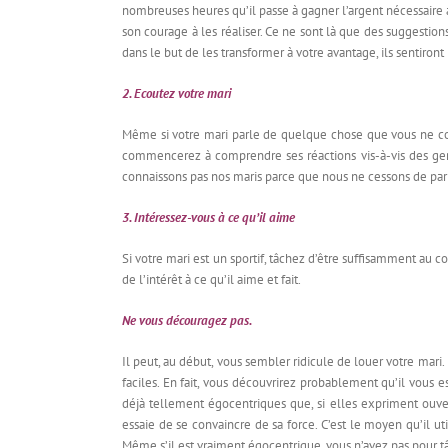
nombreuses heures qu’il passe à gagner l’argent nécessaire 
son courage à les réaliser. Ce ne sont là que des suggestions
dans le but de les transformer à votre avantage, ils sentiro
2. Ecoutez votre mari
Même si votre mari parle de quelque chose que vous ne com
commencerez à comprendre ses réactions vis-à-vis des gen
connaissons pas nos maris parce que nous ne cessons de parl
3. Intéressez-vous à ce qu’il aime
Si votre mari est un sportif, tâchez d’être suffisamment au co
de l’intérêt à ce qu’il aime et fait.
Ne vous découragez pas.
Il peut, au début, vous sembler ridicule de louer votre mari.
faciles. En fait, vous découvrirez probablement qu’il vous 
déjà tellement égocentriques que, si elles expriment ouve
essaie de se convaincre de sa force. C’est le moyen qu’il util
Même s’il est vraiment égocentrique, vous n’avez pas pour tâc