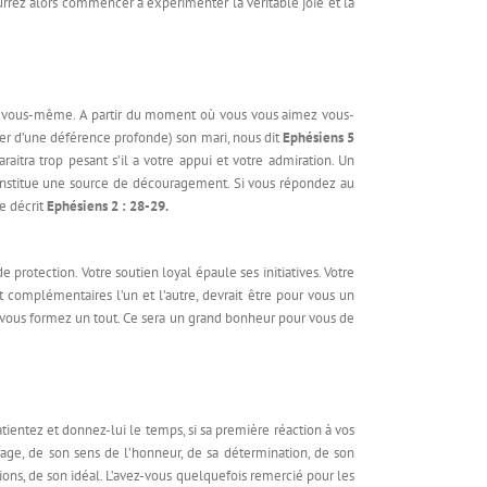
pourrez alors commencer à expérimenter la véritable joie et la
mer vous-même. A partir du moment où vous vous aimez vous-
er d’une déférence profonde) son mari, nous dit
Ephésiens 5
raitra trop pesant s’il a votre appui et votre admiration. Un
onstitue une source de découragement. Si vous répondez au
e décrit
Ephésiens 2 : 28-29.
protection. Votre soutien loyal épaule ses initiatives. Votre
 complémentaires l’un et l’autre, devrait être pour vous un
vous formez un tout. Ce sera un grand bonheur pour vous de
atientez et donnez-lui le temps, si sa première réaction à vos
urage, de son sens de l’honneur, de sa détermination, de son
ons, de son idéal. L’avez-vous quelquefois remercié pour les