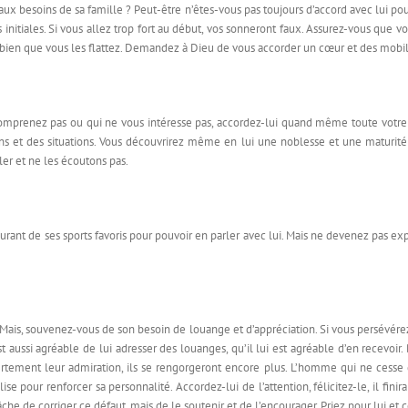
aux besoins de sa famille ? Peut-être n’êtes-vous pas toujours d’accord avec lui po
 initiales. Si vous allez trop fort au début, vos sonneront faux. Assurez-vous que vo
nt bien que vous les flattez. Demandez à Dieu de vous accorder un cœur et des mobile
prenez pas ou qui ne vous intéresse pas, accordez-lui quand même toute votre a
s et des situations. Vous découvrirez même en lui une noblesse et une maturité
er et ne les écoutons pas.
urant de ses sports favoris pour pouvoir en parler avec lui. Mais ne devenez pas exper
 Mais, souvenez-vous de son besoin de louange et d’appréciation. Si vous persévérez 
est aussi agréable de lui adresser des louanges, qu’il lui est agréable d’en recevo
rtement leur admiration, ils se rengorgeront encore plus. L’homme qui ne cesse d
ise pour renforcer sa personnalité. Accordez-lui de l’attention, félicitez-le, il finir
he de corriger ce défaut, mais de le soutenir et de l’encourager. Priez pour lui et