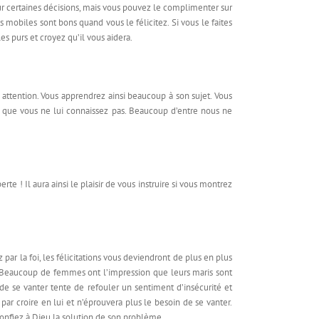
ur certaines décisions, mais vous pouvez le complimenter sur
s mobiles sont bons quand vous le félicitez. Si vous le faites
s purs et croyez qu’il vous aidera.
ttention. Vous apprendrez ainsi beaucoup à son sujet. Vous
 que vous ne lui connaissez pas. Beaucoup d’entre nous ne
te ! Il aura ainsi le plaisir de vous instruire si vous montrez
par la foi, les félicitations vous deviendront de plus en plus
ir. Beaucoup de femmes ont l’impression que leurs maris sont
e se vanter tente de refouler un sentiment d’insécurité et
a par croire en lui et n’éprouvera plus le besoin de se vanter.
 confiez à Dieu la solution de son problème.