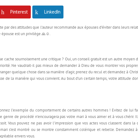
Pinterest
LinkedIn
ute par des attitudes que l’auteur recommande aux épouses d’éviter dans leurs relati
re épouse est un privilège 🙏☺.
 se cache sournoisement une critique ? Oui, un conseil gratuit est un autre moyen 
orité. Ne vaudrait-il pas mieux de demander à Dieu de vous montrer vos propres 
anger quelque chose dans sa manière d’agir, prenez du recul et demandez à Christ d
sse de la manière qui vous convient. Au bout d’un certain temps, votre attitude do
donnez l’exemple du comportement de certains autres hommes ! Evitez de lui fa
e genre de procédé n’encouragera pas votre mari à vous aimer et à vous chérir. Il
soit. Vous pouvez ne pas avoir l’impression que vos actes vous classent dans la 
otre mari s’est montré ou se montre constamment colérique et rebelle. Demandez
agréable envers vous.