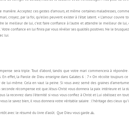
re manière. Acceptez ces gestes d’amours, et même certaines maladresses, comme s
i, croyez, par la foi, qu’elles peuvent exister à l’état latent. « L’amour couvre tout
dre le meilleur de lui, c’est faire confiance à l’autre et attendre le meilleur de lui,
7
. Votre confiance en lui finira par vous révéler ses qualités positives. Ne le brus
c lui.
compense sera triple. Tout d’abord, tandis que votre mari commencera à répondre
 En effet, la Parole de Dieu enseigne dans Galates 6 : 7 « On récolte toujours ce 
 de lui-même. Cela en vaut la peine. Si vous avez semé des graines d’amertume, 
seconde récompense est que Jésus-Christ vous donnera la paix intérieure et la stabi
ous la recevrez dans l’éternité si vous vous confiez à Christ et Lui obéissez en to
 vous le savez bien, il vous donnera votre véritable salaire : l’héritage des cieux 
entôt avec le résumé du livre d’août. Que Dieu vous garde 🙏.