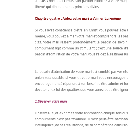
à Jésus-Christ et acceptez son pardon. Montrez à votre mari, 
liberté qui découlent des principes divins.
Chapitre quatre : Aidez votre mari à s’aimer Lui-même
Si vous avez conscience d’être en Christ, vous pouvez êtr
même, vous pouvez aimer votre mari et comprendre les besoi
: 33
. Votre mari ressent profondément le besoin de savoir qu
compliment agit comme un stimulant ; c’est une source d’
besoin d’admiration de votre mari, vous l’aidez à s’estimer 
Le besoin d’admiration de votre mari est comblé par vos élog
union sera durable si vous et votre mari vous encouragez a
encouragement à répondre à son besoin d’être admiré et lo
déceler chez lui des qualités que vous aurez peut-être ign
1.Observer votre mari
Observez-le, et exprimez votre approbation chaque fois qu’il 
compliments n’est pas favorable. Il s’est peut-être barrica
intelligence, de ses réalisations, de sa compétence dans l’