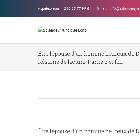
Skip
Appelez-nous : +226 65 77 99 64
|
E-mail : info@splendeurjur
to
content
Être l’épouse d’un homme heureux de D
Résumé de lecture. Partie 2 et fin.
Voir
l'image
Être l’épouse d’un homme heureux de Dar
agrandie