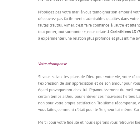
N’obligez pas votre mari à vous témoigner son amour à vot
découvrez pas facilement d’admirables qualités dans votre mar
fautes d’autrui. Aimer, c’est faire confiance à l’autre et atten
tout porter, tout surmonter », nous relate
1 Corinthiens 13 :
à expérimenter une relation plus profonde et plus intime ave
Votre récompense
Si vous suivez les plans de Dieu pour votre vie, votre ré
l’expression de son appréciation et de son amour pour vous.
égard provoqueront chez lui l’épanouissement du meilleur
certain temps à Dieu pour enlever ces mauvaises herbes. La 
non pour votre propre satisfaction. Troisième récompense, v
vous faites, comme si c’était pour le Seigneur lui-même. Car
Merci pour votre fidélité et nous espérons vous retrouver bi