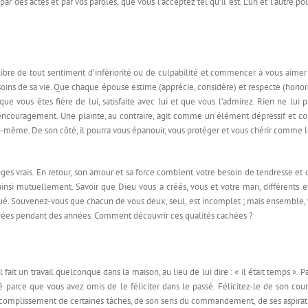
par des actes et par vos paroles, que vous l’acceptez tel qu’il est. L’un et l’autre 
e libre de tout sentiment d’infériorité ou de culpabilité et commencer à vous ai
ns de sa vie. Que chaque épouse estime (apprécie, considère) et respecte (honor
e vous êtes fière de lui, satisfaite avec lui et que vous l’admirez. Rien ne lui pa
encouragement. Une plainte, au contraire, agit comme un élément dépressif et c
lui-même. De son côté, il pourra vous épanouir, vous protéger et vous chérir comme l
es vrais. En retour, son amour et sa force comblent votre besoin de tendresse et de 
insi mutuellement. Savoir que Dieu vous a créés, vous et votre mari, différents et
ué. Souvenez-vous que chacun de vous deux, seul, est incomplet ; mais ensemble, 
orées pendant des années. Comment découvrir ces qualités cachées ?
fait un travail quelconque dans la maison, au lieu de lui dire : « il était temps ». P
dé parce que vous avez omis de le féliciter dans le passé. Félicitez-le de son co
accomplissement de certaines tâches, de son sens du commandement, de ses aspirati