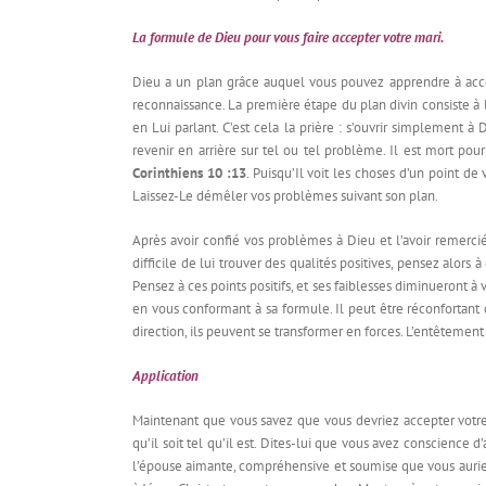
La formule de Dieu pour vous faire accepter votre mari.
Dieu a un plan grâce auquel vous pouvez apprendre à accept
reconnaissance. La première étape du plan divin consiste à
en Lui parlant. C’est cela la prière : s’ouvrir simplement 
revenir en arrière sur tel ou tel problème. Il est mort po
Corinthiens 10 :13
. Puisqu’Il voit les choses d’un point de
Laissez-Le démêler vos problèmes suivant son plan.
Après avoir confié vos problèmes à Dieu et l’avoir remercié d
difficile de lui trouver des qualités positives, pensez alors
Pensez à ces points positifs, et ses faiblesses diminueront à
en vous conformant à sa formule. Il peut être réconfortant d
direction, ils peuvent se transformer en forces. L’entêtemen
Application
Maintenant que vous savez que vous devriez accepter votre 
qu’il soit tel qu’il est. Dites-lui que vous avez conscienc
l’épouse aimante, compréhensive et soumise que vous auriez 