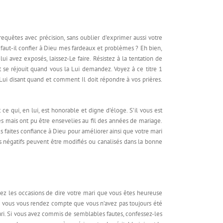
equêtes avec précision, sans oublier d’exprimer aussi votre
faut-il confier à Dieu mes fardeaux et problèmes ? Eh bien,
i avez exposés, laissez-Le faire. Résistez à la tentation de
t se réjouit quand vous la Lui demandez. Voyez à ce titre 1
n Lui disant quand et comment Il doit répondre à vos prières.
 ce qui, en lui, est honorable et digne d’éloge. S’il vous est
ntes mais ont pu être ensevelies au fil des années de mariage.
us faites confiance à Dieu pour améliorer ainsi que votre mari
its négatifs peuvent être modifiés ou canalisés dans la bonne
hez les occasions de dire votre mari que vous êtes heureuse
que vous vous rendez compte que vous n’avez pas toujours été
ari. Si vous avez commis de semblables fautes, confessez-les