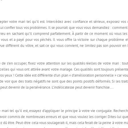
er votre mari tel qu’il est. Intercédez avec confiance et sérieux, exposez vos r
 lui confier tous vos problèmes. Il se pourrait que vous vous demandiez : comment 
à Dieu en sachant qu’Il comprend parfaitement. À partir de ce moment où vous les lu
ur vous et a payé pour vos péchés. Il vous offre la victoire sur chaque problème e
 vue différent du vôtre, et sait ce qui vous convient, ne limitez pas son pouvoir e
e s’en occuper, fixez votre attention sur les qualités réelles de votre mari : tout
 à celles qui vous ont attirée avant votre mariage. Ces qualités sont toujours prése
 vos yeux ! Cette idée est différente d’un plan « d’amélioration personnelle » car vo
e voir que des traits négatifs ne sont que des points positifs déformés. Si les tra
t peut devenir de la persévérance. L’indélicatesse peut devenir franchise….
mari tel qu’il est, essayez d’appliquer le principe à votre vie conjugale. Recherc
e d’avoir commis de nombreuses erreurs et que vous voulez les corriger. Dites-lui 
dû être. Peut-être cela vous soulagerait-il, mais cela ferait de la peine à votre m