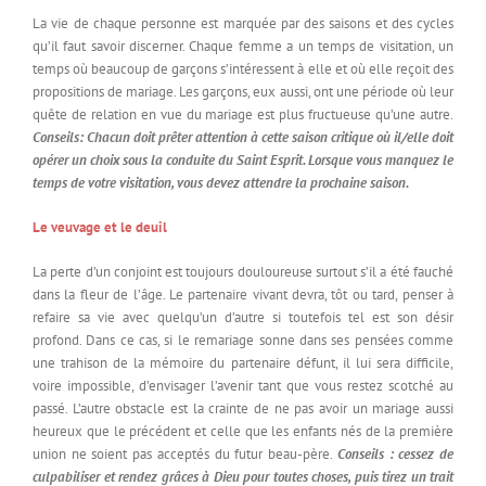
La vie de chaque personne est marquée par des saisons et des cycles
qu’il faut savoir discerner. Chaque femme a un temps de visitation, un
temps où beaucoup de garçons s’intéressent à elle et où elle reçoit des
propositions de mariage. Les garçons, eux aussi, ont une période où leur
quête de relation en vue du mariage est plus fructueuse qu’une autre.
Conseils: Chacun doit prêter attention à cette saison critique où il/elle doit
opérer un choix sous la conduite du Saint Esprit. Lorsque vous manquez le
temps de votre visitation, vous devez attendre la prochaine saison.
Le veuvage et le deuil
La perte d’un conjoint est toujours douloureuse surtout s’il a été fauché
dans la fleur de l’âge. Le partenaire vivant devra, tôt ou tard, penser à
refaire sa vie avec quelqu’un d’autre si toutefois tel est son désir
profond. Dans ce cas, si le remariage sonne dans ses pensées comme
une trahison de la mémoire du partenaire défunt, il lui sera difficile,
voire impossible, d’envisager l’avenir tant que vous restez scotché au
passé. L’autre obstacle est la crainte de ne pas avoir un mariage aussi
heureux que le précédent et celle que les enfants nés de la première
union ne soient pas acceptés du futur beau-père.
Conseils : cessez de
culpabiliser et rendez grâces à Dieu pour toutes choses, puis tirez un trait