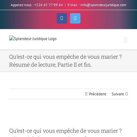
Skip
Appelez-nous : +226 65 77 99 64
|
E-mail : info@splendeurjuridique.com
to
content
Facebook
Twitter
Qu’est-ce qui vous empêche de vous marier ?
Résumé de lecture, Partie II et fin.
Précédent
Suivant
Voir
l'image
Qu’est-ce qui vous empêche de vous marier ?
agrandie