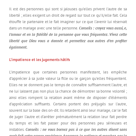
Il est des personnes qui sont si jalouses qu’elles privent l’autre de sa
liberté ; elles exigent un droit de regard sur tout ce qu’il/elle fait. Cela
étouffe le partenaire et le fait imaginer sur ce que l’avenir lui réservait
dans un mariage avec une telle personne.
Conseils : croyez vous aussi, e,
l’amour et en la fidélité de la personne que vous fréquentez. Vivez cette
liberté que Dieu vous a donnée et permettez aux autres d’en profiter
également.
L’impatience et les jugements hâtifs
L’impatience que certaines personnes manifestent, les empêche
d’apprécier à sa juste valeur la fille ou le garçon qu’elles fréquentent.
Elles ne se donnent pas le temps de connaître suffisamment l’autre, et
ne lui laissent pas non plus la chance de démontrer sa bonne volonté ;
ainsi elles rompent la relation avant même de disposer d’éléments
d’appréciation suffisants. Certains portent des préjugés sur l’autre,
souvent sur la base des on-dit. Ils retardent ainsi leur mariage, car le fait
de juger l’autre et d’arrêter prématurément la relation leur fait perdre
du temps et les fait passer pour des personnes peu sérieuses et
instables.
Conseils : ne vous bornez pas à ce que les autres disent sans
avoir fait votre propre expérience. Apprenez la patience et marchez par la