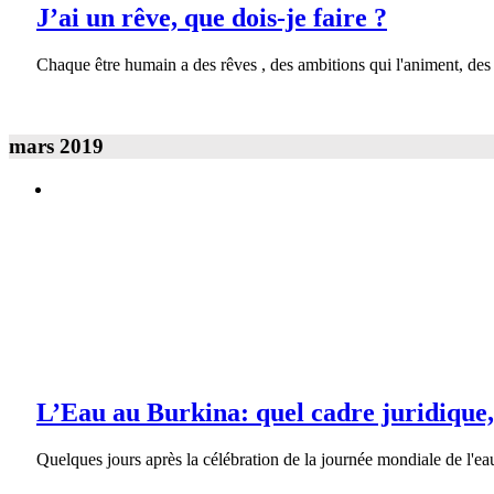
J’ai un rêve, que dois-je faire ?
Chaque être humain a des rêves , des ambitions qui l'animent, des proj
mars 2019
L’Eau au Burkina: quel cadre juridique, quel accès par les popu
Galerie
L’Eau au Burkina: quel cadre juridique, quel accès par les
Droits des Femmes
L’Eau au Burkina: quel cadre juridique,
Quelques jours après la célébration de la journée mondiale de l'eau