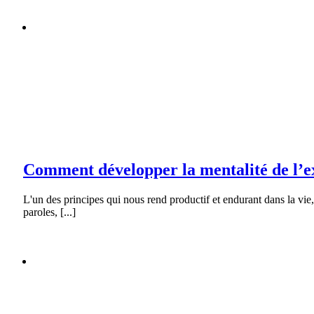
Comment développer la mentalité de l’excellence?!
Galerie
Comment développer la mentalité de l’excellence?!
Motivation
Comment développer la mentalité de l’e
L'un des principes qui nous rend productif et endurant dans la vie
paroles, [...]
Les violences faites aux femmes en milieu de travail
Galerie
Les violences faites aux femmes en milieu de travail