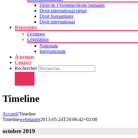
Droit de l’Homme/droits humains
Droit international pénal
Droit humanitaire
Droit international
Répertoire
Lexiques
Législation
Nationale
Internationale
À propos
Contact
Rechercher
Timeline
Accueil
/
Timeline
Timeline
webmaster
2013-05-24T20:06:42+02:00
octobre 2019