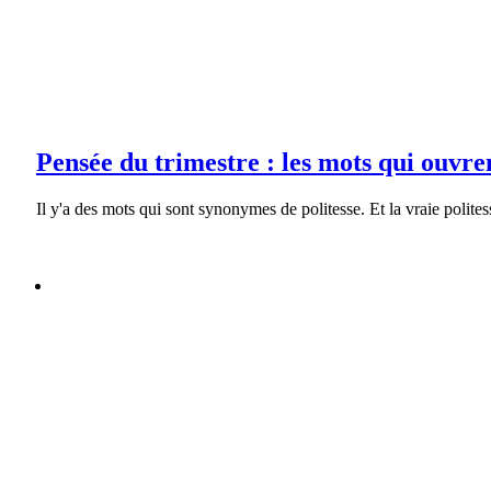
Pensée du trimestre : les mots qui ouvrent les portes…
Pensée du Trimestre
Pensée du trimestre : les mots qui ouvre
Il y'a des mots qui sont synonymes de politesse. Et la vraie polites
J’ai un rêve, que dois-je faire ?
Galerie
J’ai un rêve, que dois-je faire ?
Motivation