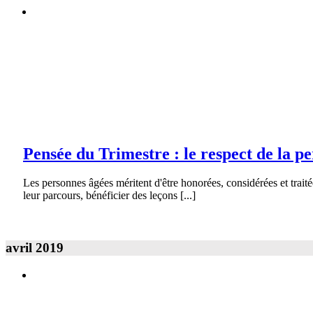
Pensée du Trimestre : le respect de la personne âgée
Galerie
Pensée du Trimestre : le respect de la personne âgée
Pensée du Trimestre
Pensée du Trimestre : le respect de la p
Les personnes âgées méritent d'être honorées, considérées et traité
leur parcours, bénéficier des leçons [...]
avril 2019
Pensée du trimestre : les mots qui ouvrent les portes…
Galerie