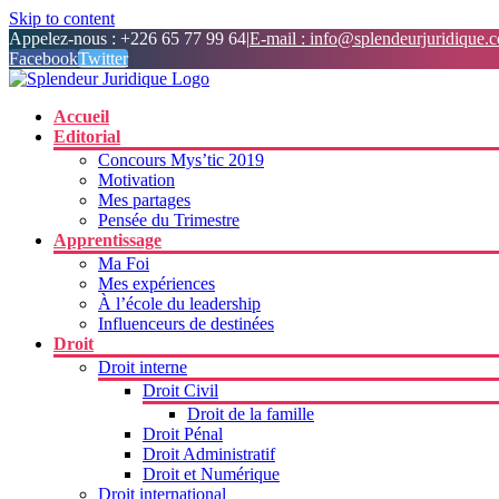
Skip to content
Appelez-nous : +226 65 77 99 64
|
E-mail : info@splendeurjuridique.
Facebook
Twitter
Accueil
Editorial
Concours Mys’tic 2019
Motivation
Mes partages
Pensée du Trimestre
Apprentissage
Ma Foi
Mes expériences
À l’école du leadership
Influenceurs de destinées
Droit
Droit interne
Droit Civil
Droit de la famille
Droit Pénal
Droit Administratif
Droit et Numérique
Droit international