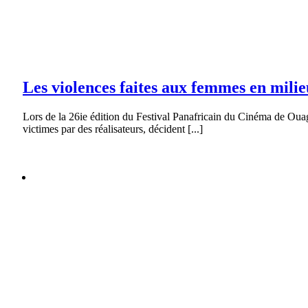
Concours Mys’tic 2019
Les violences faites aux femmes en milie
Lors de la 26ie édition du Festival Panafricain du Cinéma de Oua
victimes par des réalisateurs, décident [...]
Protection des données
Galerie
Protection des données
Concours Mys’tic 2019