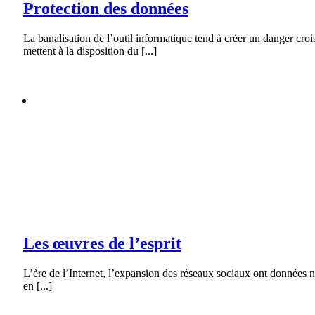
Protection des données
La banalisation de l’outil informatique tend à créer un danger croi
mettent à la disposition du [...]
Les œuvres de l’esprit
Galerie
Les œuvres de l’esprit
Concours Mys’tic 2019
Les œuvres de l’esprit
L’ère de l’Internet, l’expansion des réseaux sociaux ont données n
en [...]